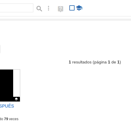
Búsqueda avanzada
Ayuda
(en
ventana
nueva)
dios
Tipo de contenido:
1
resultados (página
1
de
1
)
SPUÉS
do
79
veces