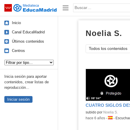
Mediateca de EducaMadrid
Saltar navegación
Palabra o frase:
Inicio
Noelia S.
au
Canal EducaMadrid
Últimos contenidos
Todos los contenidos
Centros
Tipo de contenido:
Inicia sesión para aportar
contenidos, crear listas de
reproducción...
08′ 04″
Iniciar sesión
CUATRO SIGLOS DE
Contenido educativo.
subido por
Noelia S.
-
hace 6 años
-
Idioma:
-
Escucha