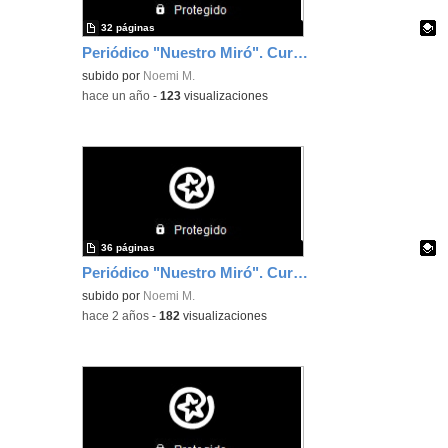
32 páginas
Periódico "Nuestro Miró". Curso 2024-25
Contenido educativo.
subido por
Noemi M.
-
hace un año
-
123
visualizaciones
36 páginas
Periódico "Nuestro Miró". Curso 2023-24
Contenido educativo.
subido por
Noemi M.
-
hace 2 años
-
182
visualizaciones