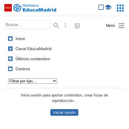
Mediateca de EducaMadrid
Saltar navegación
Servic
Educa
Palabra o frase:
Búsqueda avanzada
Ayuda
(en
ventana
Inicio
nueva)
Canal EducaMadrid
Últimos contenidos
Centros
Tipo de contenido:
Inicia sesión para aportar contenidos, crear listas de
reproducción...
Iniciar sesión