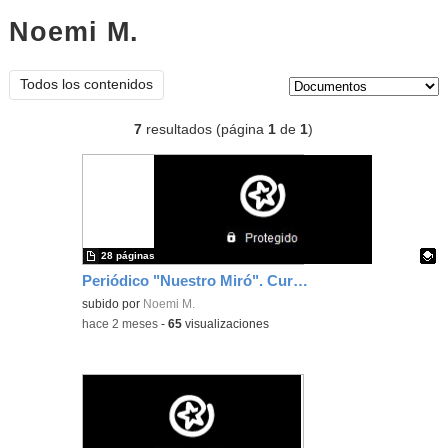
Noemi M.
documentos
Tipo de contenido:
Todos los contenidos
7
resultados (página
1
de
1
)
28 páginas
Periódico "Nuestro Miró". Curso 2025-26
Contenido educativo.
subido por
Noemi M.
-
hace 2 meses
-
65
visualizaciones