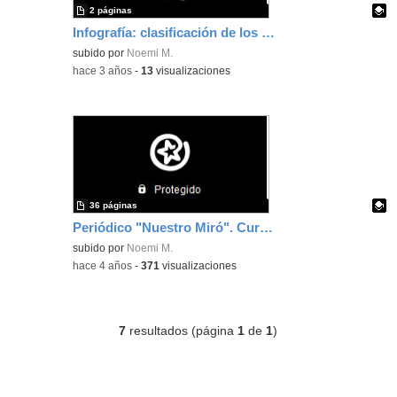
2 páginas
Infografía: clasificación de los animales
Contenido educativo.
subido por
Noemi M.
-
hace 3 años
-
13
visualizaciones
36 páginas
Periódico "Nuestro Miró". Curso 2021-22
Contenido educativo.
subido por
Noemi M.
-
hace 4 años
-
371
visualizaciones
7
resultados (página
1
de
1
)