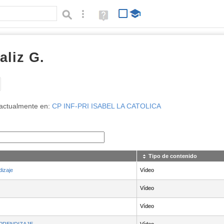
Búsqueda avanzada
Ayuda
(en
ventana
nueva)
aliz G.
Tipo de contenido:
actualmente en:
CP INF-PRI ISABEL LA CATOLICA
Tipo de contenido
dizaje
Vídeo
Vídeo
Vídeo