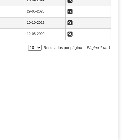
NaN26-04-2024
26-04-2024
Ver
NaN29-05-2023
29-05-2023
Ver
NaN10-10-2022
10-10-2022
Ver
NaN12-05-2020
12-05-2020
Ver
Resultados por página
Página
1
de
1