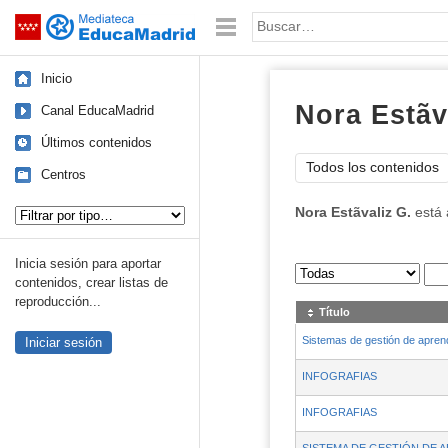
Mediateca de EducaMadrid
Saltar navegación
Palabra o frase:
Inicio
Nora Estã­v
Canal EducaMadrid
Últimos contenidos
Todos los contenidos
Centros
Tipo de contenido:
Nora Estã­valiz G.
está 
Inicia sesión para aportar
Sus archivos
:
contenidos, crear listas de
reproducción...
Título
Sistemas de gestión de apren
Iniciar sesión
INFOGRAFIAS
INFOGRAFIAS