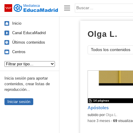
Mediateca de EducaMadrid
Saltar navegación
Palabra o frase:
Inicio
Olga L.
doc
Canal EducaMadrid
Últimos contenidos
Todos los contenidos
Centros
Tipo de contenido:
Inicia sesión para aportar
contenidos, crear listas de
reproducción...
14 páginas
Iniciar sesión
Apóstoles
Contenido educativo.
subido por
Olga L.
-
hace 3 meses
-
69
visualiza