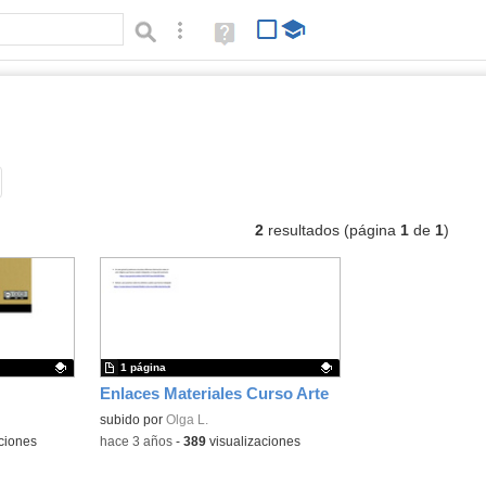
Búsqueda avanzada
Ayuda
(en
ventana
nueva)
umentos
Tipo de contenido:
2
resultados (página
1
de
1
)
1 página
Enlaces Materiales Curso Arte
Contenido educativo.
subido por
Olga L.
ciones
-
hace 3 años
-
389
visualizaciones