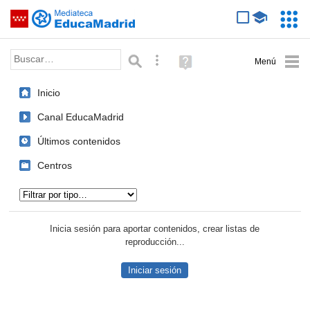
Mediateca de EducaMadrid
Saltar navegación
Servic
Educa
Palabra o frase:
Búsqueda avanzada
Ayuda
(en
ventana
Inicio
nueva)
Canal EducaMadrid
Últimos contenidos
Centros
Tipo de contenido:
Inicia sesión para aportar contenidos, crear listas de
reproducción...
Iniciar sesión