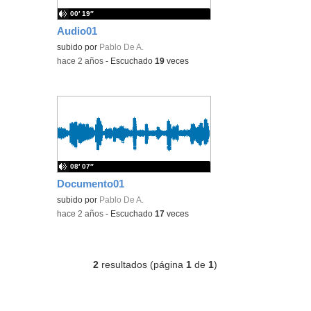
00′ 19″
Audio01
subido por
Pablo De A.
-
hace 2 años
-
Escuchado
19
veces
08′ 07″
Documento01
subido por
Pablo De A.
-
hace 2 años
-
Escuchado
17
veces
2
resultados (página
1
de
1
)