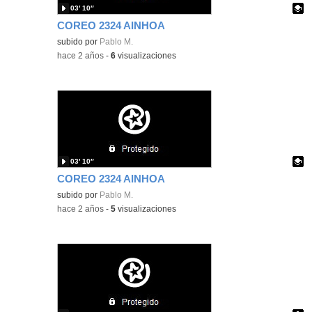
03′ 10″
COREO 2324 AINHOA
Contenido educativo.
subido por
Pablo M.
-
hace 2 años
-
6
visualizaciones
03′ 10″
COREO 2324 AINHOA
Contenido educativo.
subido por
Pablo M.
-
hace 2 años
-
5
visualizaciones