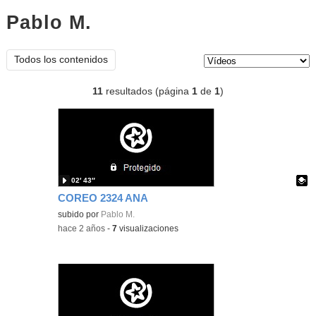
Pablo M.
vídeos
Tipo de contenido:
Todos los contenidos
11
resultados (página
1
de
1
)
02′ 43″
COREO 2324 ANA
Contenido educativo.
subido por
Pablo M.
-
hace 2 años
-
7
visualizaciones