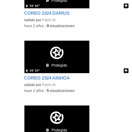
04′ 26″
COREO 2324 DARIUS
Contenido educativo.
subido por
Pablo M.
-
hace 2 años
-
9
visualizaciones
03′ 10″
COREO 2324 AINHOA
Contenido educativo.
subido por
Pablo M.
-
hace 2 años
-
5
visualizaciones