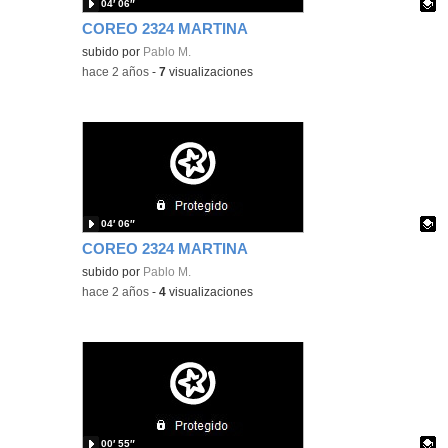
04′ 06″
COREO 2324 MARTINA
Contenido educativo.
subido por
Pablo M.
-
hace 2 años
-
7
visualizaciones
04′ 06″
COREO 2324 MARTINA
Contenido educativo.
subido por
Pablo M.
-
hace 2 años
-
4
visualizaciones
00′ 55″