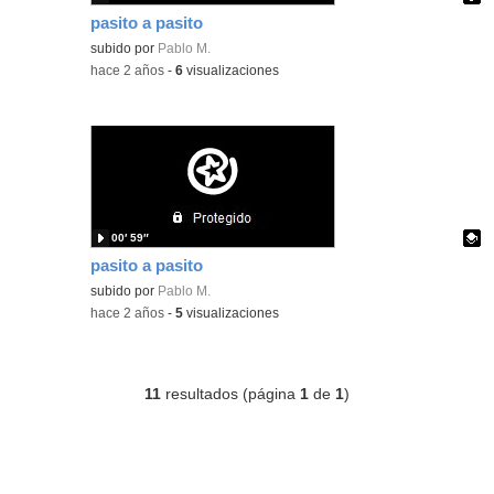
pasito a pasito
Contenido educativo.
subido por
Pablo M.
-
hace 2 años
-
6
visualizaciones
00′ 59″
pasito a pasito
Contenido educativo.
subido por
Pablo M.
-
hace 2 años
-
5
visualizaciones
11
resultados (página
1
de
1
)