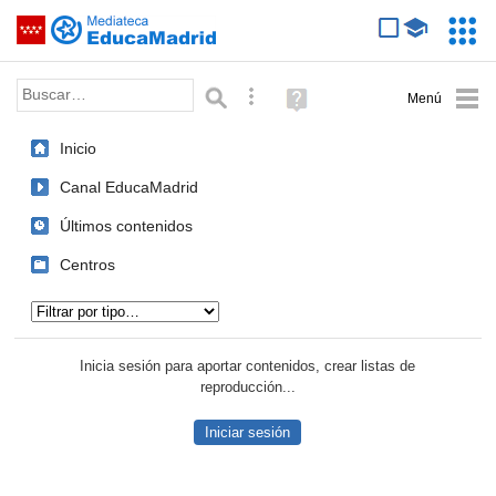
Mediateca de EducaMadrid
Saltar navegación
Servic
Educa
Palabra o frase:
Búsqueda avanzada
Ayuda
(en
ventana
Inicio
nueva)
Canal EducaMadrid
Últimos contenidos
Centros
Tipo de contenido:
Inicia sesión para aportar contenidos, crear listas de
reproducción...
Iniciar sesión