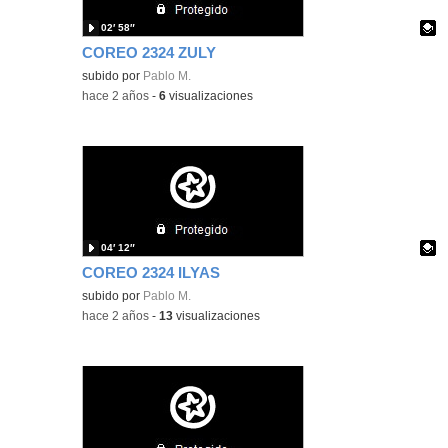
02′ 58″
COREO 2324 ZULY
Contenido educativo.
subido por
Pablo M.
-
hace 2 años
-
6
visualizaciones
04′ 12″
COREO 2324 ILYAS
Contenido educativo.
subido por
Pablo M.
-
hace 2 años
-
13
visualizaciones