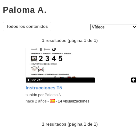
Paloma A.
vídeos
Tipo de contenido:
Todos los contenidos
1
resultados (página
1
de
1
)
00′ 25″
Instrucciones T5
Contenido educativo.
subido por
Paloma A.
-
hace 2 años
-
Idioma:
-
14
visualizaciones
1
resultados (página
1
de
1
)