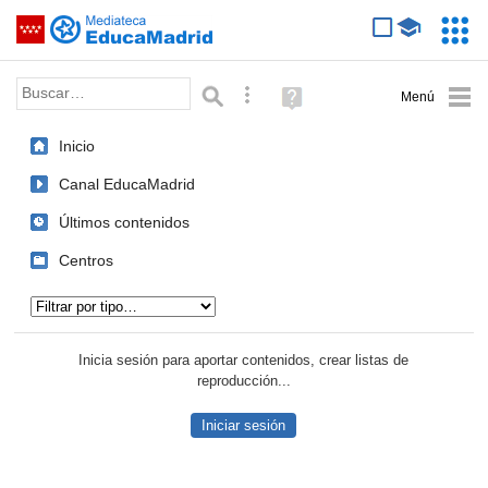
Mediateca de EducaMadrid
Saltar navegación
Servic
Educa
Palabra o frase:
Búsqueda avanzada
Ayuda
(en
ventana
Inicio
nueva)
Canal EducaMadrid
Últimos contenidos
Centros
Tipo de contenido:
Inicia sesión para aportar contenidos, crear listas de
reproducción...
Iniciar sesión