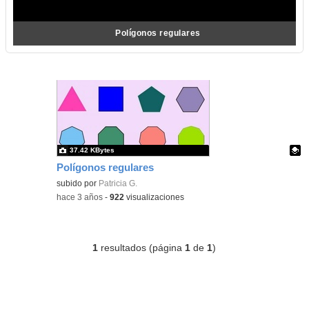
Polígonos regulares
37.42 KBytes
Polígonos regulares
Contenido educativo.
subido por
Patricia G.
-
hace 3 años
-
922
visualizaciones
1
resultados (página
1
de
1
)