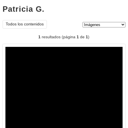
Patricia G.
imágenes
Tipo de contenido:
Todos los contenidos
1
resultados (página
1
de
1
)