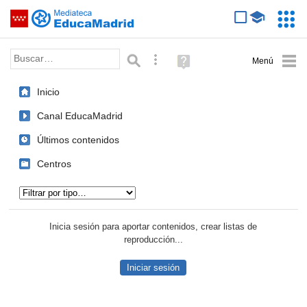
Mediateca de EducaMadrid
Saltar navegación
Servic
Educa
Palabra o frase:
Búsqueda avanzada
Ayuda
(en
ventana
Inicio
nueva)
Canal EducaMadrid
Últimos contenidos
Centros
Tipo de contenido:
Inicia sesión para aportar contenidos, crear listas de
reproducción...
Iniciar sesión