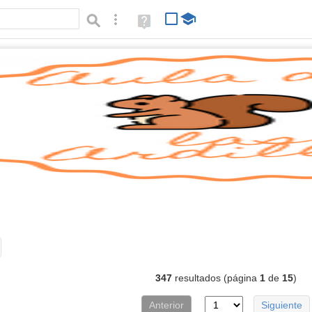
Búsqueda avanzada
Ayuda
(en
ventana
nueva)
imágenes
Tipo de contenido:
347
resultados (página
1
de
15
)
Anterior
Siguiente