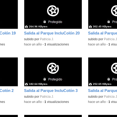
264.96 KBytes
302.45 KBytes
uColón 19
Salida al Parque IncluColón 20
Salida al Parqu
subido por
Patricia J.
subido por
Patricia J
ones
-
hace un año
-
1
visualizaciones
-
hace un año
-
1
visu
182.64 KBytes
252.65 KBytes
uColón 2
Salida al Parque IncluColón 3
Salida al Parqu
subido por
Patricia J.
subido por
Patricia J
ones
-
hace un año
-
1
visualizaciones
-
hace un año
-
1
visu