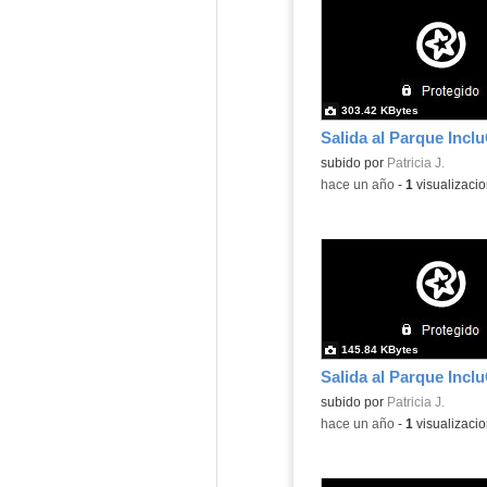
303.42 KBytes
Salida al Parque Incl
subido por
Patricia J.
-
hace un año
-
1
visualizaci
145.84 KBytes
Salida al Parque Incl
subido por
Patricia J.
-
hace un año
-
1
visualizaci