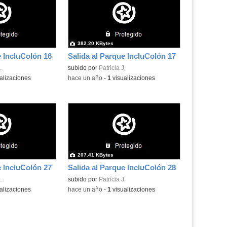
382.20 KBytes
e IncluColón 16
Salida al Parque IncluColón 17
.
subido por
Patricia J.
alizaciones
-
hace un año
-
1
visualizaciones
207.41 KBytes
e IncluColón 27
Salida al Parque IncluColón 28
.
subido por
Patricia J.
alizaciones
-
hace un año
-
1
visualizaciones