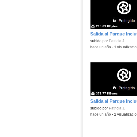
219.63 KBytes
Salida al Parque Incl
subido por
Patricia J.
-
hace un año
-
1
visualizaci
378.77 KBytes
Salida al Parque Incl
subido por
Patricia J.
-
hace un año
-
1
visualizaci