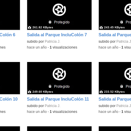
261.82 KBytes
243.45 KBytes
uColón 6
Salida al Parque IncluColón 7
Salida al Parqu
subido por
Patricia J.
subido por
Patricia J
ones
-
hace un año
-
1
visualizaciones
-
hace un año
-
1
visu
249.60 KBytes
233.52 KBytes
uColón 10
Salida al Parque IncluColón 11
Salida al Parqu
subido por
Patricia J.
subido por
Patricia J
ones
-
hace un año
-
1
visualizaciones
-
hace un año
-
1
visu