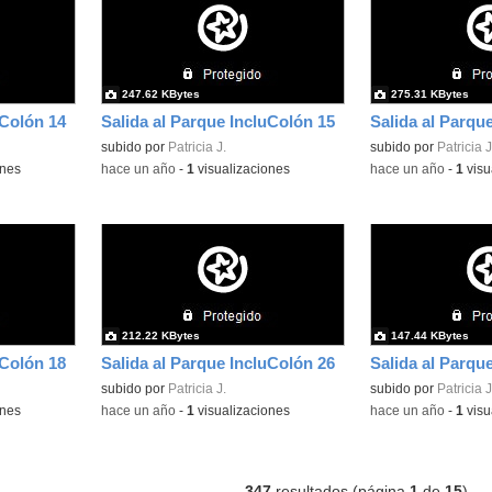
247.62 KBytes
275.31 KBytes
uColón 14
Salida al Parque IncluColón 15
Salida al Parqu
subido por
Patricia J.
subido por
Patricia J
ones
-
hace un año
-
1
visualizaciones
-
hace un año
-
1
visu
212.22 KBytes
147.44 KBytes
uColón 18
Salida al Parque IncluColón 26
Salida al Parqu
subido por
Patricia J.
subido por
Patricia J
ones
-
hace un año
-
1
visualizaciones
-
hace un año
-
1
visu
347
resultados (página
1
de
15
)