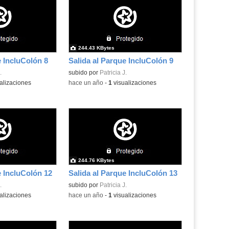
244.43 KBytes
e IncluColón 8
Salida al Parque IncluColón 9
.
subido por
Patricia J.
alizaciones
-
hace un año
-
1
visualizaciones
244.76 KBytes
e IncluColón 12
Salida al Parque IncluColón 13
.
subido por
Patricia J.
alizaciones
-
hace un año
-
1
visualizaciones