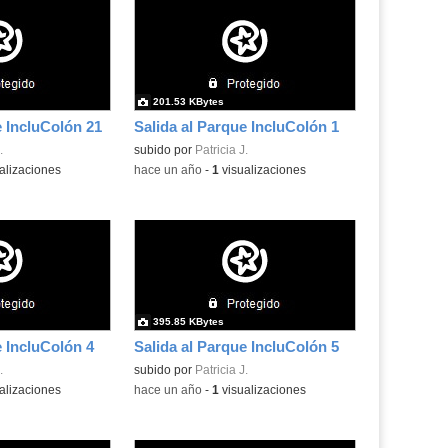
201.53 KBytes
e IncluColón 21
Salida al Parque IncluColón 1
.
subido por
Patricia J.
alizaciones
-
hace un año
-
1
visualizaciones
395.85 KBytes
e IncluColón 4
Salida al Parque IncluColón 5
.
subido por
Patricia J.
alizaciones
-
hace un año
-
1
visualizaciones