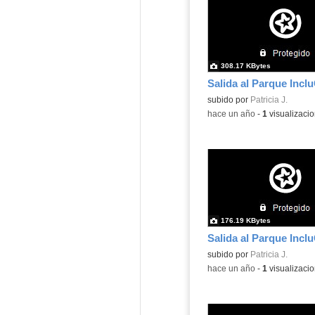
308.17 KBytes
Salida al Parque Incl
subido por
Patricia J.
-
hace un año
-
1
visualizaci
176.19 KBytes
Salida al Parque Incl
subido por
Patricia J.
-
hace un año
-
1
visualizaci