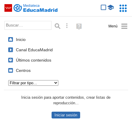
Mediateca de EducaMadrid
Saltar navegación
Servic
Educa
Palabra o frase:
Búsqueda avanzada
Ayuda
(en
ventana
Inicio
nueva)
Canal EducaMadrid
Últimos contenidos
Centros
Tipo de contenido:
Inicia sesión para aportar contenidos, crear listas de
reproducción...
Iniciar sesión