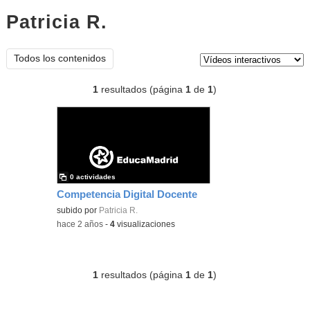
Patricia R.
vídeos interactivos
Tipo de contenido:
Todos los contenidos
1
resultados (página
1
de
1
)
0 actividades
Competencia Digital Docente
subido por
Patricia R.
-
hace 2 años
-
4
visualizaciones
1
resultados (página
1
de
1
)