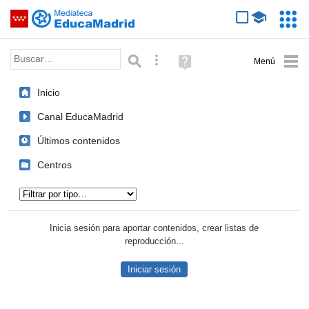
Mediateca de EducaMadrid
Saltar navegación
Servic
Educa
Palabra o frase:
Búsqueda avanzada
Ayuda
(en
ventana
Inicio
nueva)
Canal EducaMadrid
Últimos contenidos
Centros
Tipo de contenido:
Inicia sesión para aportar contenidos, crear listas de
reproducción...
Iniciar sesión