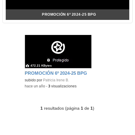
PROMOCIÓN 6º 2024-25 BPG
472.21 KBytes
PROMOCIÓN 6º 2024-25 BPG
subido por
Patricia Irene B.
-
hace un año
-
3
visualizaciones
1
resultados (página
1
de
1
)