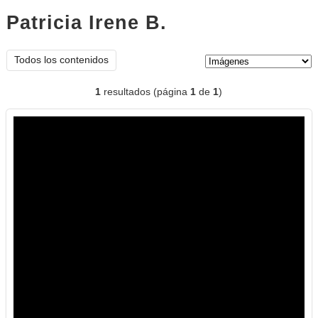
Patricia Irene B.
imágenes
Tipo de contenido:
Todos los contenidos
1
resultados (página
1
de
1
)