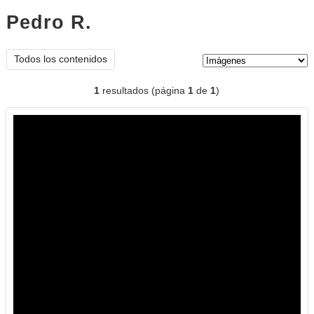
Pedro R.
imágenes
Tipo de contenido:
Todos los contenidos
1
resultados (página
1
de
1
)