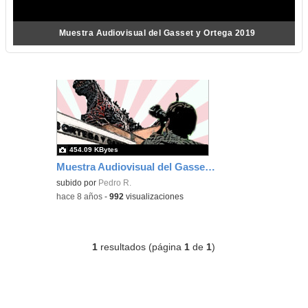
Muestra Audiovisual del Gasset y Ortega 2019
454.09 KBytes
Muestra Audiovisual del Gasset y Ortega 2019
subido por
Pedro R.
-
hace 8 años
-
992
visualizaciones
1
resultados (página
1
de
1
)