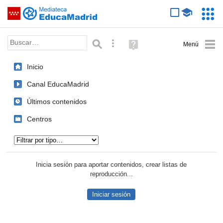
Mediateca de EducaMadrid
Saltar navegación
Servic
Educa
Palabra o frase:
Búsqueda avanzada
Ayuda
(en
ventana
Inicio
nueva)
Canal EducaMadrid
Últimos contenidos
Centros
Tipo de contenido:
Inicia sesión para aportar contenidos, crear listas de
reproducción...
Iniciar sesión