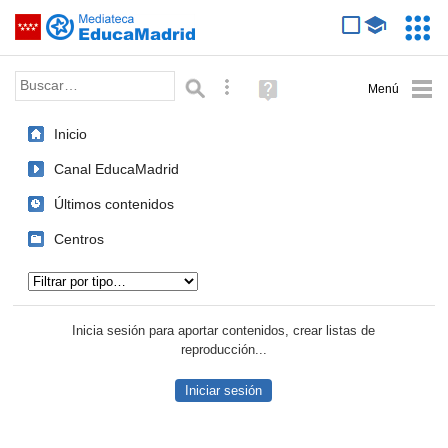
Mediateca de EducaMadrid
Saltar navegación
Servic
Educa
Palabra o frase:
Búsqueda avanzada
Ayuda
(en
ventana
Inicio
nueva)
Canal EducaMadrid
Últimos contenidos
Centros
Tipo de contenido:
Inicia sesión para aportar contenidos, crear listas de
reproducción...
Iniciar sesión