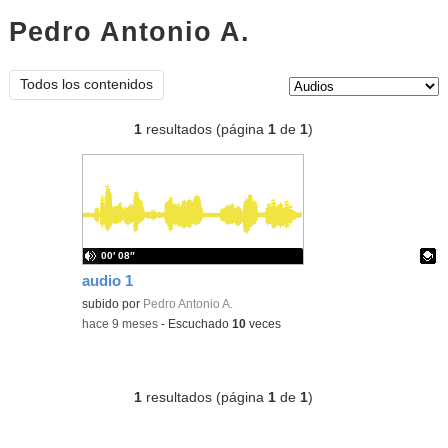
Pedro Antonio A.
audios
Tipo de contenido:
Todos los contenidos
1
resultados (página
1
de
1
)
00′ 08″
audio 1
Contenido educativo.
subido por
Pedro Antonio A.
-
hace 9 meses
-
Escuchado
10
veces
1
resultados (página
1
de
1
)