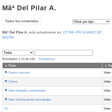
Mâª Del Pilar A.
Tipo de contenido:
Todos los contenidos
Mâª Del Pilar A.
está actualmente en:
CP INF-PRI ALVARO DE
BAZÁN
Sus archivos
:
Resultados
1
-
10
de
240
Restablecer
Título
Ti
Colores concurso
Vídeo
Colores
Vídeo
Video infografía y presentación
Vídeo
Video sistema gestión aprendizajes
Vídeo
Tío
Vídeo