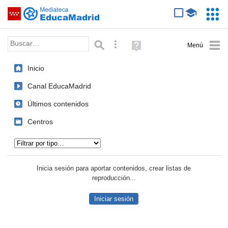
Mediateca de EducaMadrid
Saltar navegación
Servic
Educa
Palabra o frase:
Búsqueda avanzada
Ayuda
(en
ventana
Inicio
nueva)
Canal EducaMadrid
Últimos contenidos
Centros
Tipo de contenido:
Inicia sesión para aportar contenidos, crear listas de
reproducción...
Iniciar sesión