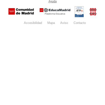
Ayuda
(en ventana nueva)
Certificación
Buzón
de
anónim
conformidad
del Pla
con el
Regiona
Esquema
contra l
Nacional de
Accesibilidad
Mapa
web
Aviso
legal
Contacto
Drogas 
Seguridad
la
(categoría
Comunid
MEDIA). El
de Madr
documento
se abrirá en
ventana
nueva.