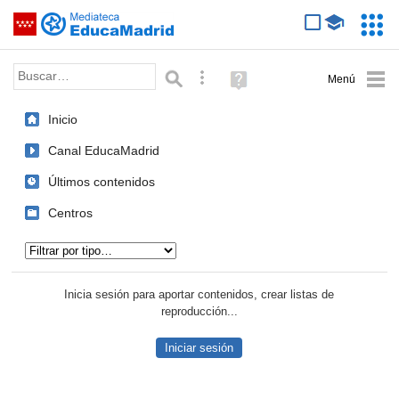
Mediateca de EducaMadrid
Saltar navegación
Servic
Educa
Palabra o frase:
Búsqueda avanzada
Ayuda
(en
ventana
Inicio
nueva)
Canal EducaMadrid
Últimos contenidos
Centros
Tipo de contenido:
Inicia sesión para aportar contenidos, crear listas de
reproducción...
Iniciar sesión