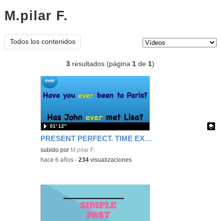
M.pilar F.
vídeos
Tipo de contenido:
Todos los contenidos
3
resultados (página
1
de
1
)
01′ 12″
PRESENT PERFECT. TIME EXPRESSIONS
Contenido educativo.
subido por
M.pilar F.
-
hace 6 años
-
234
visualizaciones