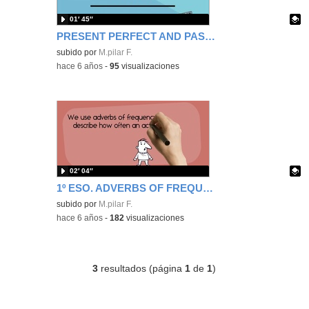
01′ 45″
PRESENT PERFECT AND PAST SIMPLE
Contenido educativo.
subido por
M.pilar F.
-
hace 6 años
-
95
visualizaciones
02′ 04″
1º ESO. ADVERBS OF FREQUENCY
Contenido educativo.
subido por
M.pilar F.
-
hace 6 años
-
182
visualizaciones
3
resultados (página
1
de
1
)