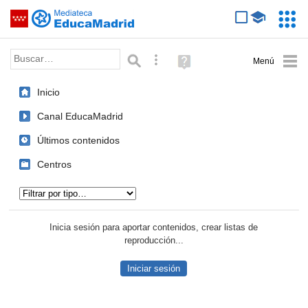
Mediateca de EducaMadrid
Saltar navegación
Servic
Educa
Palabra o frase:
Búsqueda avanzada
Ayuda
(en
ventana
Inicio
nueva)
Canal EducaMadrid
Últimos contenidos
Centros
Tipo de contenido:
Inicia sesión para aportar contenidos, crear listas de
reproducción...
Iniciar sesión