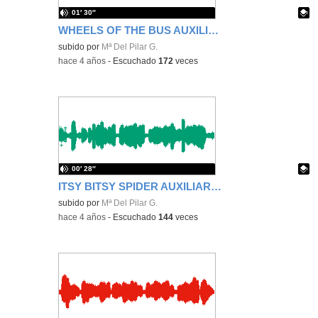
01′ 30″
WHEELS OF THE BUS AUXILIAR CONVERSACION
Contenido educativo.
subido por
Mª Del Pilar G.
-
hace 4 años
-
Escuchado
172
veces
00′ 28″
ITSY BITSY SPIDER AUXILIAR CONVERSACION
Contenido educativo.
subido por
Mª Del Pilar G.
-
hace 4 años
-
Escuchado
144
veces