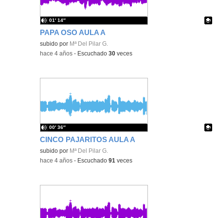
01′ 14″
PAPA OSO AULA A
Contenido educativo.
subido por
Mª Del Pilar G.
-
hace 4 años
-
Escuchado
30
veces
00′ 36″
CINCO PAJARITOS AULA A
Contenido educativo.
subido por
Mª Del Pilar G.
-
hace 4 años
-
Escuchado
91
veces