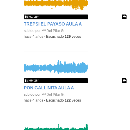
01′ 29″
TREPSI EL PAYASO AULA A
Contenido educativo.
subido por
Mª Del Pilar G.
-
hace 4 años
-
Escuchado
129
veces
00′ 26″
PON GALLINITA AULA A
Contenido educativo.
subido por
Mª Del Pilar G.
-
hace 4 años
-
Escuchado
122
veces