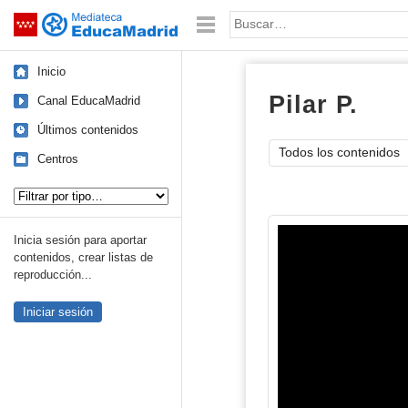
Mediateca de EducaMadrid
Saltar navegación
Palabra o frase:
Inicio
Pilar P.
imá
Canal EducaMadrid
Últimos contenidos
Todos los contenidos
Centros
Tipo de contenido:
Inicia sesión para aportar
contenidos, crear listas de
reproducción...
Iniciar sesión