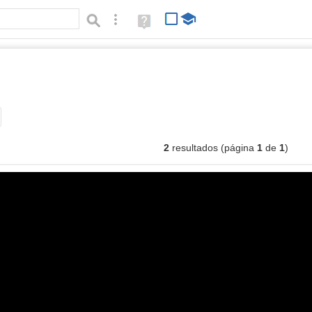
Búsqueda avanzada
Ayuda
(en
ventana
nueva)
genes
Tipo de contenido:
2
resultados (página
1
de
1
)