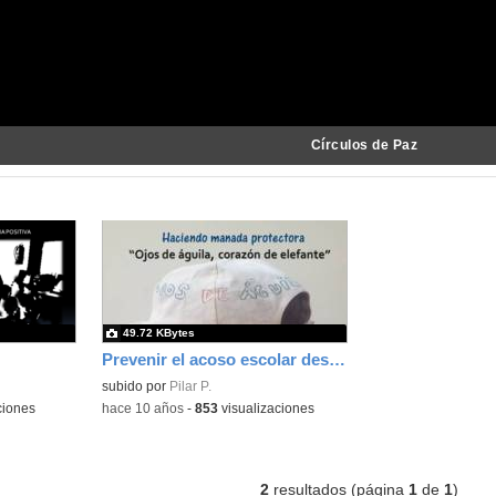
Círculos de Paz
49.72 KBytes
Prevenir el acoso escolar desde la inteligencia emocional
subido por
Pilar P.
ciones
-
hace 10 años
-
853
visualizaciones
2
resultados (página
1
de
1
)