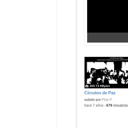
265.73 KBytes
Círculos de Paz
subido por
Pilar P.
-
hace 7 años
-
679
visualiza