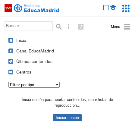
Mediateca de EducaMadrid
Saltar navegación
Servic
Educa
Palabra o frase:
Búsqueda avanzada
Ayuda
(en
ventana
Inicio
nueva)
Canal EducaMadrid
Últimos contenidos
Centros
Tipo de contenido:
Inicia sesión para aportar contenidos, crear listas de
reproducción...
Iniciar sesión