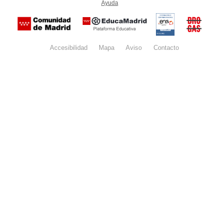
Ayuda
(en ventana nueva)
Certificación
Buzón
de
anónim
conformidad
del Pla
con el
Regiona
Esquema
contra l
Nacional de
Accesibilidad
Mapa
web
Aviso
legal
Contacto
Drogas 
Seguridad
la
(categoría
Comunid
MEDIA). El
de Madr
documento
se abrirá en
ventana
nueva.