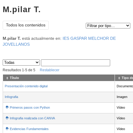
M.pilar T.
Tipo de contenido:
Todos los contenidos
M.pilar T.
está actualmente en:
IES GASPAR MELCHOR DE
JOVELLANOS
Sus archivos
:
Resultados
1
-
5
de
5
Restablecer
Título
Tipo d
Presentación contenido digital
Document
Infografia
Imagen
Primeros pasos con Python
Vídeo
Infografia realizada con CANVA
Vídeo
Evidencias Fundamentales
Vídeo