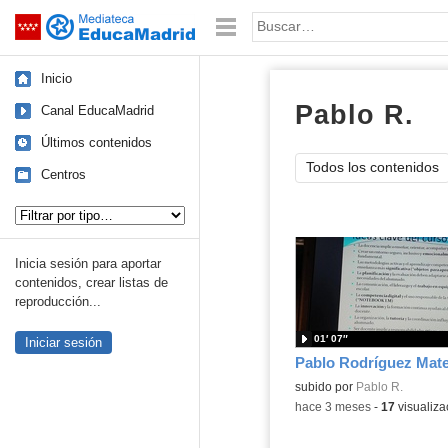
Mediateca de EducaMadrid
Saltar navegación
Palabra o frase:
Inicio
Pablo R.
ví
Canal EducaMadrid
Últimos contenidos
Todos los contenidos
Centros
Tipo de contenido:
Inicia sesión para aportar
contenidos, crear listas de
reproducción...
01′ 07″
Iniciar sesión
subido por
Pablo R.
-
hace 3 meses
-
17
visualiza