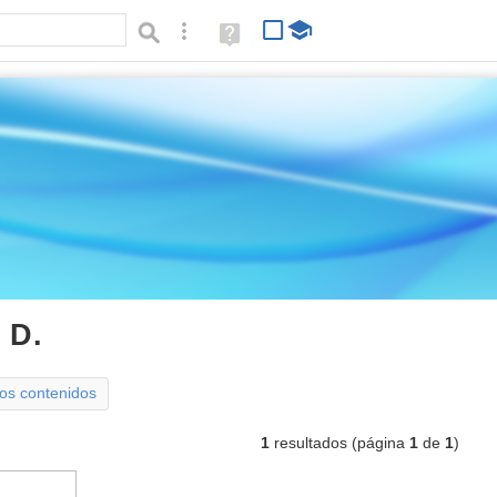
Búsqueda avanzada
Ayuda
(en
ventana
nueva)
 D.
epub
Tipo de contenido:
los contenidos
1
resultados (página
1
de
1
)