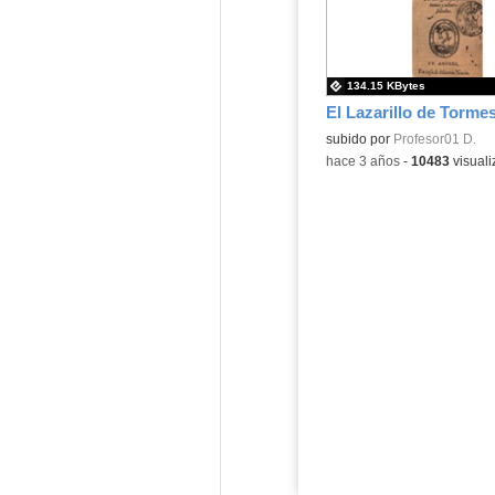
134.15 KBytes
El Lazarillo de Torme
subido por
Profesor01 D.
-
hace 3 años
-
10483
visuali