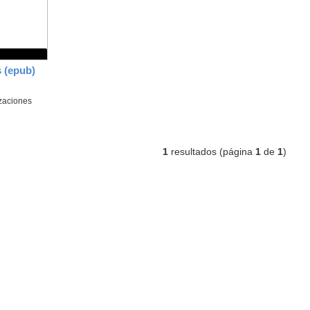
s (epub)
zaciones
1
resultados (página
1
de
1
)