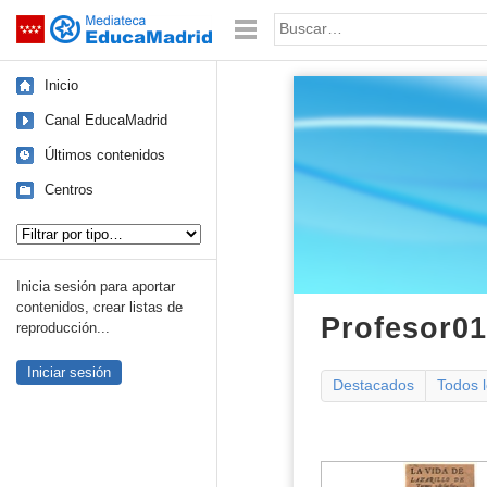
Mediateca de EducaMadrid
Saltar navegación
Palabra o frase:
Inicio
Canal EducaMadrid
Últimos contenidos
Centros
Tipo de contenido:
Inicia sesión para aportar
contenidos, crear listas de
Profesor01
reproducción...
Iniciar sesión
Destacados
Todos 