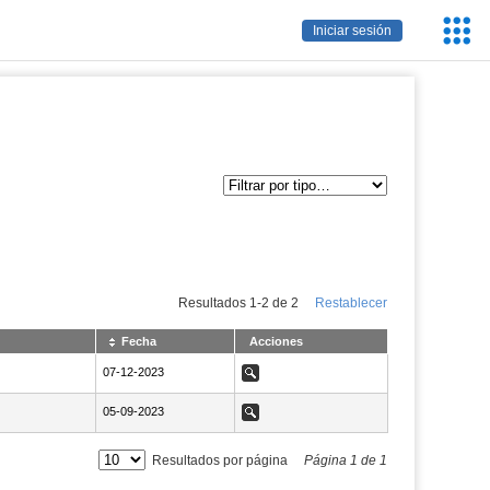
Servic
Iniciar sesión
Educa
Resultados
1
-
2
de
2
Restablecer
Fecha
Acciones
NaN07-12-2023
07-12-2023
Ver
NaN05-09-2023
05-09-2023
Ver
Resultados por página
Página
1
de
1