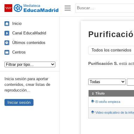
Mediateca de EducaMadrid
Saltar navegación
Palabra o frase:
Inicio
Purificació
Canal EducaMadrid
Últimos contenidos
Todos los contenidos
Centros
Tipo de contenido:
Purificación S.
está ac
Inicia sesión para aportar
Sus archivos
:
contenidos, crear listas de
reproducción...
Título
El otoño empieza
Iniciar sesión
Video explicativo de la inf