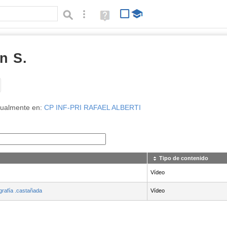
Búsqueda avanzada
Ayuda
(en
ventana
nueva)
n S.
Tipo de contenido:
tualmente en:
CP INF-PRI RAFAEL ALBERTI
Tipo de contenido
Vídeo
ografía .castañada
Vídeo