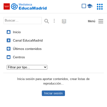
Mediateca de EducaMadrid
Saltar navegación
Servic
Educa
Palabra o frase:
Búsqueda avanzada
Ayuda
(en
ventana
Inicio
nueva)
Canal EducaMadrid
Últimos contenidos
Centros
Tipo de contenido:
Inicia sesión para aportar contenidos, crear listas de
reproducción...
Iniciar sesión