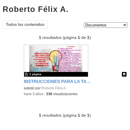
Roberto Félix A.
documentos
Tipo de contenido:
Todos los contenidos
1
resultados (página
1
de
1
)
1 página
INSTRUCCIONES PARA LA TAREA 5
Contenido educativo.
subido por
Roberto Félix A.
-
hace 3 años
-
338
visualizaciones
1
resultados (página
1
de
1
)