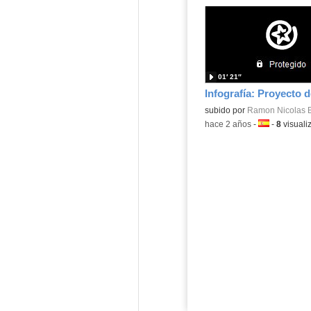
01′ 21″
Contenido educativo.
subido por
Ramon Nicolas B
-
hace 2 años
-
Idioma:
-
8
visuali