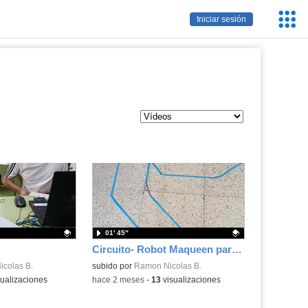
Servic
Iniciar sesión
Educa
01′ 45″
Circuito- Robot Maqueen para Microbit
.
colas B.
Contenido educativo.
subido por
Ramon Nicolas B.
ualizaciones
-
hace 2 meses
-
13
visualizaciones