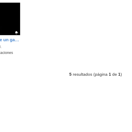
Infografía: Proyecto de un garaje domótico
.
zaciones
5
resultados (página
1
de
1
)