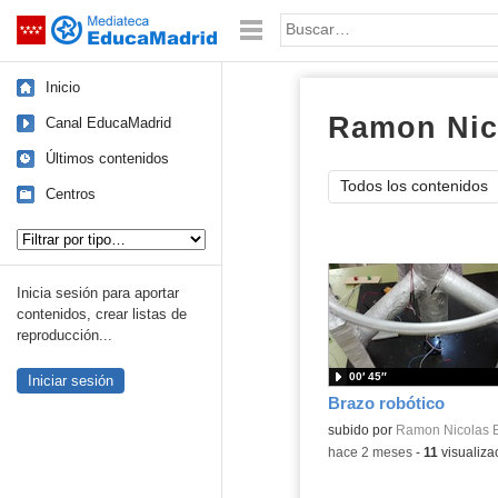
Mediateca de EducaMadrid
Saltar navegación
Palabra o frase:
Inicio
Ramon Nic
Canal EducaMadrid
Últimos contenidos
Todos los contenidos
Centros
Tipo de contenido:
Inicia sesión para aportar
contenidos, crear listas de
reproducción...
00′ 45″
Iniciar sesión
Brazo robótico
Contenido educativo.
subido por
Ramon Nicolas B
-
hace 2 meses
-
11
visualiza