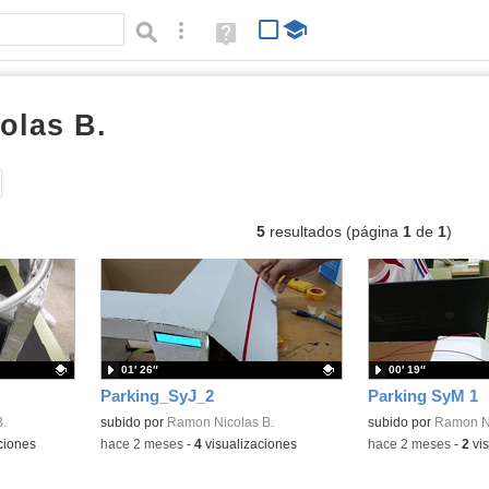
Búsqueda avanzada
Ayuda
(en
ventana
nueva)
olas B.
vídeos
Tipo de contenido:
5
resultados (página
1
de
1
)
01′ 26″
00′ 19″
Parking_SyJ_2
Parking SyM 1
.
Contenido educativo.
subido por
Ramon Nicolas B.
Contenido educativo
subido por
Ramon Ni
ciones
-
hace 2 meses
-
4
visualizaciones
-
hace 2 meses
-
2
vis