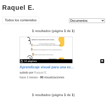
Raquel E.
documentos
Tipo de contenido:
Todos los contenidos
1
resultados (página
1
de
1
)
12 páginas
Aprendizaje visual para una escuela inclusiva.
Contenido educativo.
subido por
Raquel E.
-
hace 2 meses
-
90
visualizaciones
1
resultados (página
1
de
1
)