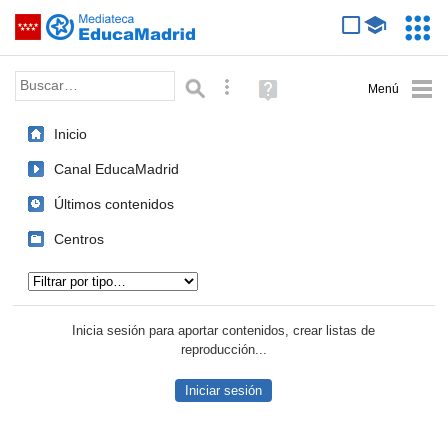
Mediateca de EducaMadrid
Saltar navegación
Servic
Educa
Palabra o frase:
Búsqueda avanzada
Ayuda
(en
ventana
Inicio
nueva)
Canal EducaMadrid
Últimos contenidos
Centros
Tipo de contenido:
Inicia sesión para aportar contenidos, crear listas de
reproducción...
Iniciar sesión