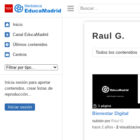
Mediateca de EducaMadrid
Saltar navegación
Palabra o frase:
Inicio
Raul G.
doc
Canal EducaMadrid
Últimos contenidos
Todos los contenidos
Centros
Tipo de contenido:
Inicia sesión para aportar
contenidos, crear listas de
reproducción...
1 página
Iniciar sesión
Bienestar Digital
subido por
Raul G.
-
hace 2 años
-
2
visualizaci