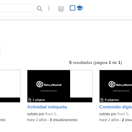
Búsqueda avanzada
Ayuda
(en
ventana
nueva)
umentos
Tipo de contenido:
5
resultados (página
1
de
1
)
1 página
9 páginas
Actividad netiqueta
Contenido digit
subido por
Raul G.
Contenido educativo
subido por
Raul G.
ones
-
hace 2 años
-
3
visualizaciones
-
hace 2 años
-
2
visu