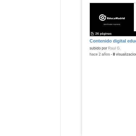
26 páginas
Contenido digital edu
Contenido educativo.
subido por
Raul G.
-
hace 2 años
-
8
visualizaci