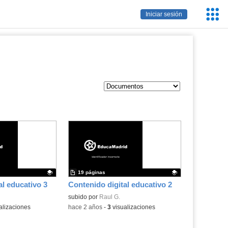
Servic
Iniciar sesión
Educa
19 páginas
al educativo 3
Contenido digital educativo 2
.
Contenido educativo.
subido por
Raul G.
alizaciones
-
hace 2 años
-
3
visualizaciones