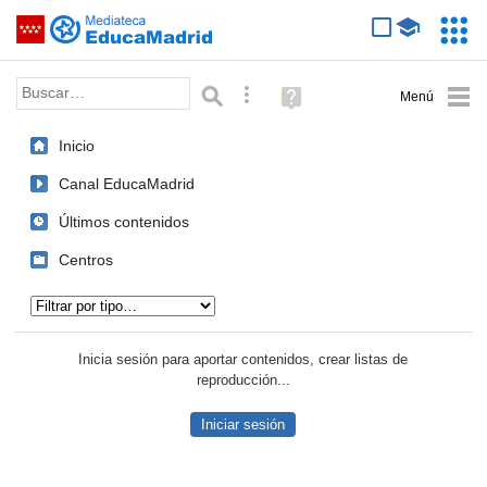
Mediateca de EducaMadrid
Saltar navegación
Servic
Educa
Palabra o frase:
Búsqueda avanzada
Ayuda
(en
ventana
Inicio
nueva)
Canal EducaMadrid
Últimos contenidos
Centros
Tipo de contenido:
Inicia sesión para aportar contenidos, crear listas de
reproducción...
Iniciar sesión