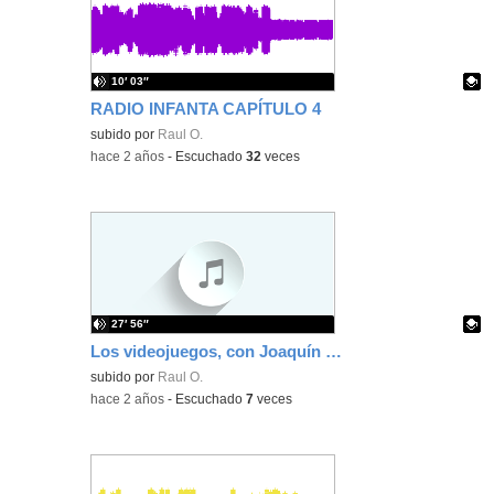
10′ 03″
RADIO INFANTA CAPÍTULO 4
Contenido educativo.
subido por
Raul O.
-
hace 2 años
-
Escuchado
32
veces
27′ 56″
Los videojuegos, con Joaquín García
Contenido educativo.
subido por
Raul O.
-
hace 2 años
-
Escuchado
7
veces