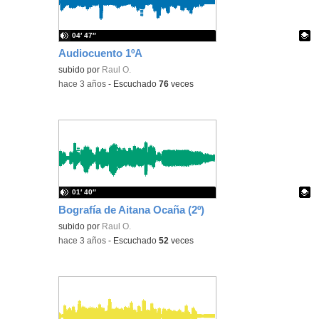
04′ 47″
Audiocuento 1ºA
Contenido educativo.
subido por
Raul O.
-
hace 3 años
-
Escuchado
76
veces
01′ 40″
Bografía de Aitana Ocaña (2º)
Contenido educativo.
subido por
Raul O.
-
hace 3 años
-
Escuchado
52
veces