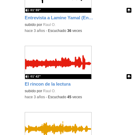
01′ 55″
Entrevista a Lamine Yamal (English)
Contenido educativo.
subido por
Raul O.
-
hace 3 años
-
Escuchado
36
veces
01′ 42″
El rincon de la lectura
Contenido educativo.
subido por
Raul O.
-
hace 3 años
-
Escuchado
45
veces