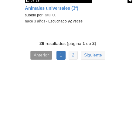
04′ 29″
Animales universales (3º)
Contenido educativo.
subido por
Raul O.
-
hace 3 años
-
Escuchado
92
veces
26
resultados (página
1
de
2
)
Anterior
1
2
Siguiente