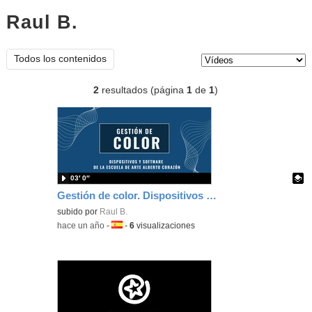
Raul B.
vídeos
Tipo de contenido:
Todos los contenidos
2
resultados (página
1
de
1
)
03′ 0″
Gestión de color. Dispositivos y software de la escuela de arte Alberto Corazón
Contenido educativo.
subido por
Raul B.
-
hace un año
-
Idioma:
-
6
visualizaciones