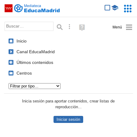
Mediateca de EducaMadrid
Saltar navegación
Servic
Educa
Palabra o frase:
Búsqueda avanzada
Ayuda
(en
ventana
Inicio
nueva)
Canal EducaMadrid
Últimos contenidos
Centros
Tipo de contenido:
Inicia sesión para aportar contenidos, crear listas de
reproducción...
Iniciar sesión