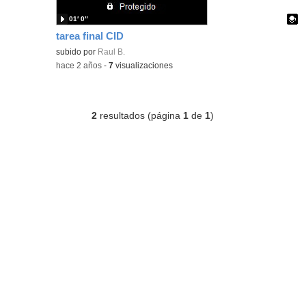
01′ 0″
tarea final CID
Contenido educativo.
subido por
Raul B.
-
hace 2 años
-
7
visualizaciones
2
resultados (página
1
de
1
)