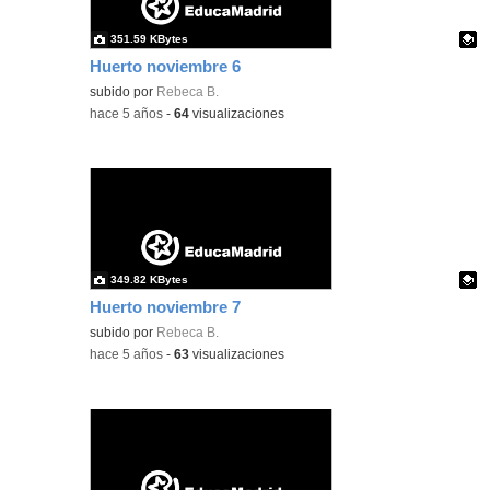
351.59 KBytes
Huerto noviembre 6
Contenido educativo.
subido por
Rebeca B.
-
hace 5 años
-
64
visualizaciones
349.82 KBytes
Huerto noviembre 7
Contenido educativo.
subido por
Rebeca B.
-
hace 5 años
-
63
visualizaciones