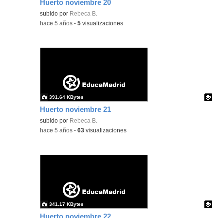
Huerto noviembre 20
Contenido educativo.
subido por
Rebeca B.
-
hace 5 años
-
5
visualizaciones
391.64 KBytes
Huerto noviembre 21
Contenido educativo.
subido por
Rebeca B.
-
hace 5 años
-
63
visualizaciones
341.17 KBytes
Huerto noviembre 22