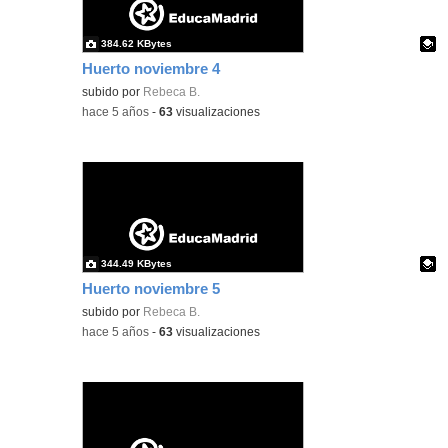
384.62 KBytes
Huerto noviembre 4
Contenido educativo.
subido por
Rebeca B.
-
hace 5 años
-
63
visualizaciones
344.49 KBytes
Huerto noviembre 5
Contenido educativo.
subido por
Rebeca B.
-
hace 5 años
-
63
visualizaciones