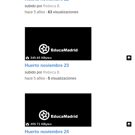
Contenido educativo.
subido por
Rebeca B.
-
hace 5 años
-
63
visualizaciones
345.65 KBytes
Huerto noviembre 23
Contenido educativo.
subido por
Rebeca B.
-
hace 5 años
-
5
visualizaciones
355.71 KBytes
Huerto noviembre 24