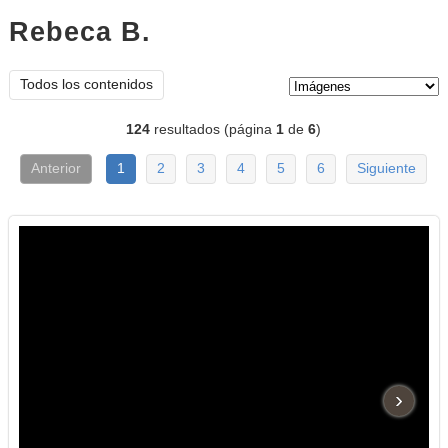
Rebeca B.
imágenes
Tipo de contenido:
Todos los contenidos
124
resultados (página
1
de
6
)
Anterior
1
2
3
4
5
6
Siguiente
›