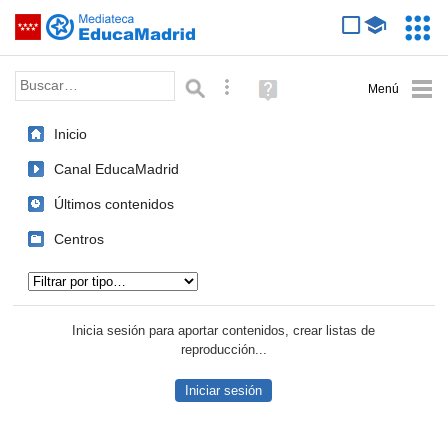
Mediateca de EducaMadrid
Saltar navegación
Servic
Educa
Palabra o frase:
Búsqueda avanzada
Ayuda
(en
ventana
Inicio
nueva)
Canal EducaMadrid
Últimos contenidos
Centros
Tipo de contenido:
Inicia sesión para aportar contenidos, crear listas de
reproducción...
Iniciar sesión