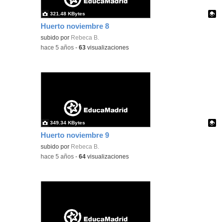
321.48 KBytes
Huerto noviembre 8
Contenido educativo.
subido por
Rebeca B.
-
hace 5 años
-
63
visualizaciones
349.34 KBytes
Huerto noviembre 9
Contenido educativo.
subido por
Rebeca B.
-
hace 5 años
-
64
visualizaciones