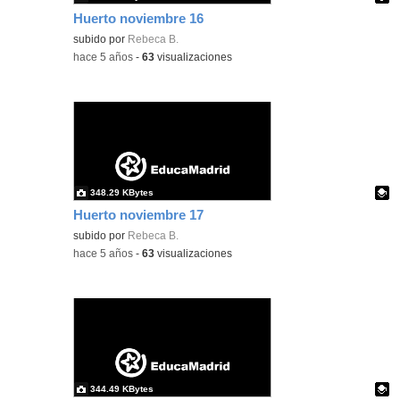
Huerto noviembre 16
Contenido educativo.
subido por
Rebeca B.
-
hace 5 años
-
63
visualizaciones
348.29 KBytes
Huerto noviembre 17
Contenido educativo.
subido por
Rebeca B.
-
hace 5 años
-
63
visualizaciones
344.49 KBytes