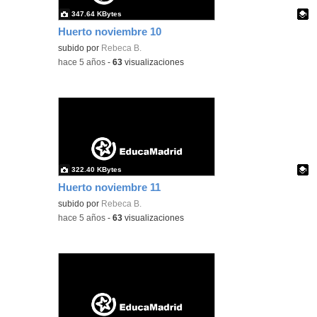
347.64 KBytes
Huerto noviembre 10
Contenido educativo.
subido por
Rebeca B.
-
hace 5 años
-
63
visualizaciones
322.40 KBytes
Huerto noviembre 11
Contenido educativo.
subido por
Rebeca B.
-
hace 5 años
-
63
visualizaciones