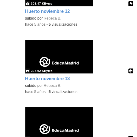
303.47 KBytes
Huerto noviembre 12
Contenido educativo.
subido por
Rebeca B.
-
hace 5 años
-
5
visualizaciones
337.92 KBytes
Huerto noviembre 13
Contenido educativo.
subido por
Rebeca B.
-
hace 5 años
-
5
visualizaciones