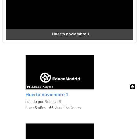
Huerto noviembre 1
334.89 KBytes
Huerto noviembre 1
Contenido educativo.
subido por
Rebeca B.
-
hace 5 años
-
66
visualizaciones