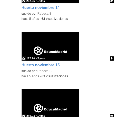
282.65 KBytes
Huerto noviembre 14
Contenido educativo.
subido por
Rebeca B.
-
hace 5 años
-
63
visualizaciones
277.76 KBytes
Huerto noviembre 15
Contenido educativo.
subido por
Rebeca B.
-
hace 5 años
-
63
visualizaciones
349.34 KBytes