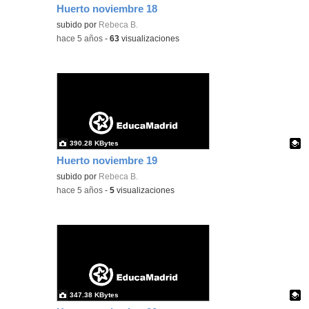
Huerto noviembre 18
Contenido educativo.
subido por
Rebeca B.
-
hace 5 años
-
63
visualizaciones
390.28 KBytes
Huerto noviembre 19
Contenido educativo.
subido por
Rebeca B.
-
hace 5 años
-
5
visualizaciones
347.38 KBytes