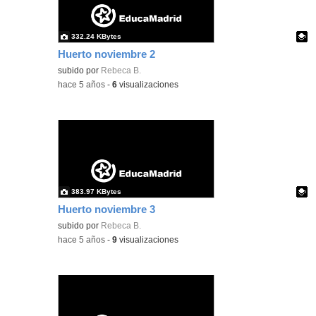
332.24 KBytes
Huerto noviembre 2
Contenido educativo.
subido por
Rebeca B.
-
hace 5 años
-
6
visualizaciones
383.97 KBytes
Huerto noviembre 3
Contenido educativo.
subido por
Rebeca B.
-
hace 5 años
-
9
visualizaciones