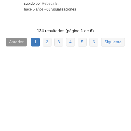
Contenido educativo.
subido por
Rebeca B.
-
hace 5 años
-
63
visualizaciones
124
resultados (página
1
de
6
)
Anterior
1
2
3
4
5
6
Siguiente