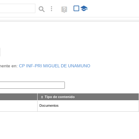
Búsqueda avanzada
Ayuda
(en
ventana
nueva)
Tipo de contenido:
mente en:
CP INF-PRI MIGUEL DE UNAMUNO
Tipo de contenido
Documentos