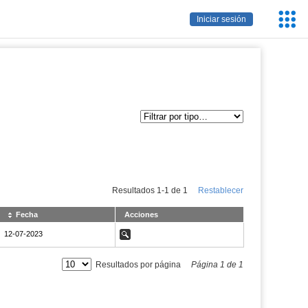
Servic
Iniciar sesión
Educa
Resultados
1
-
1
de
1
Restablecer
Fecha
Acciones
NaN12-07-2023
12-07-2023
Ver
Resultados por página
Página
1
de
1