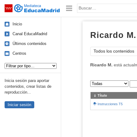
Mediateca de EducaMadrid
Saltar navegación
Palabra o frase:
Inicio
Ricardo M.
Canal EducaMadrid
Últimos contenidos
Todos los contenidos
Centros
Tipo de contenido:
Ricardo M.
está actual
Inicia sesión para aportar
Sus archivos
:
contenidos, crear listas de
reproducción...
Título
Instrucciones T5
Iniciar sesión