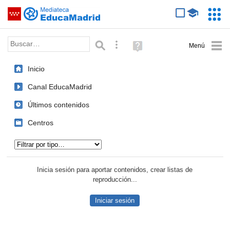
Mediateca de EducaMadrid
Saltar navegación
Servic
Educa
Palabra o frase:
Búsqueda avanzada
Ayuda
(en
ventana
Inicio
nueva)
Canal EducaMadrid
Últimos contenidos
Centros
Tipo de contenido:
Inicia sesión para aportar contenidos, crear listas de
reproducción...
Iniciar sesión