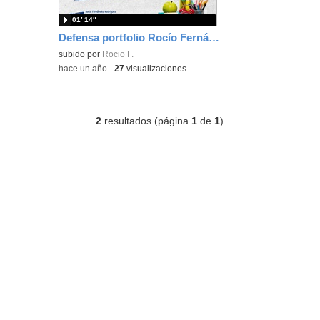
01′ 14″
Defensa portfolio Rocío Fernández
subido por
Rocio F.
-
hace un año
-
27
visualizaciones
2
resultados (página
1
de
1
)