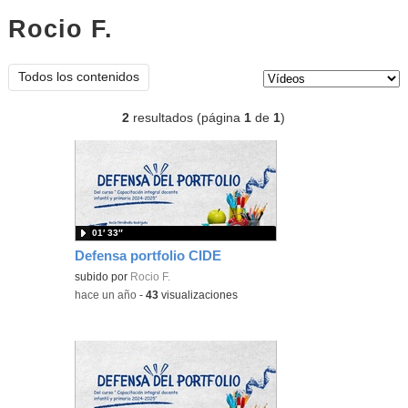
Rocio F.
vídeos
Tipo de contenido:
Todos los contenidos
2
resultados (página
1
de
1
)
01′ 33″
Defensa portfolio CIDE
subido por
Rocio F.
-
hace un año
-
43
visualizaciones