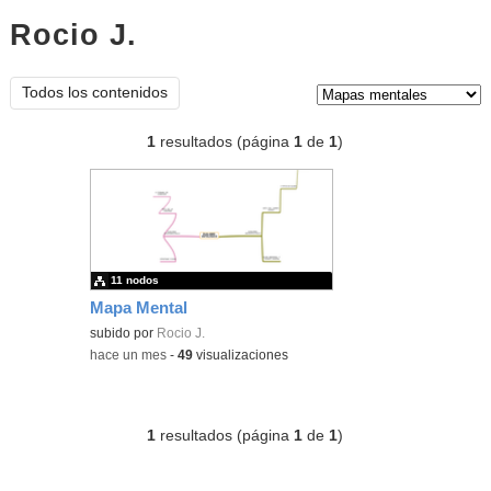
Rocio J.
mapas mentales
Tipo de contenido:
Todos los contenidos
1
resultados (página
1
de
1
)
11 nodos
Mapa Mental
subido por
Rocio J.
-
hace un mes
-
49
visualizaciones
1
resultados (página
1
de
1
)