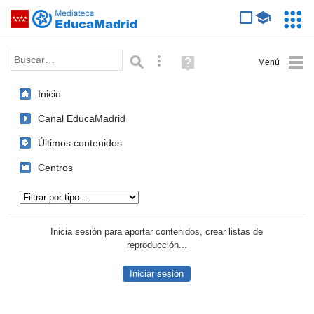
Mediateca de EducaMadrid
Saltar navegación
Servic
Educa
Palabra o frase:
Búsqueda avanzada
Ayuda
(en
ventana
Inicio
nueva)
Canal EducaMadrid
Últimos contenidos
Centros
Tipo de contenido:
Inicia sesión para aportar contenidos, crear listas de
reproducción...
Iniciar sesión