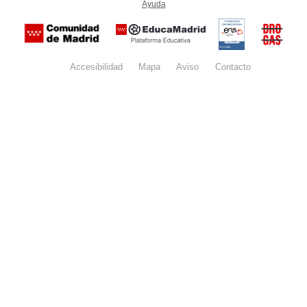
Ayuda
(en ventana nueva)
Certificación
Buzón
de
anónim
conformidad
del Pla
con el
Regiona
Esquema
contra l
Nacional de
Accesibilidad
Mapa
web
Aviso
legal
Contacto
Drogas 
Seguridad
la
(categoría
Comunid
MEDIA). El
de Madr
documento
se abrirá en
ventana
nueva.