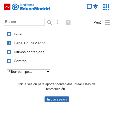
Mediateca de EducaMadrid
Saltar navegación
Servic
Educa
Palabra o frase:
Búsqueda avanzada
Ayuda
(en
ventana
Inicio
nueva)
Canal EducaMadrid
Últimos contenidos
Centros
Tipo de contenido:
Inicia sesión para aportar contenidos, crear listas de
reproducción...
Iniciar sesión