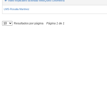
Video explicativo actividad WebQuest Geometría
LMS-Rosalia Martinez
Resultados por página
Página
1
de
1