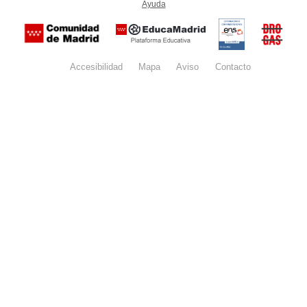
Ayuda
(en ventana nueva)
Certificación
Buzón
de
anónim
conformidad
del Pla
con el
Regiona
Esquema
contra l
Nacional de
Accesibilidad
Mapa
web
Aviso
legal
Contacto
Drogas 
Seguridad
la
(categoría
Comunid
MEDIA). El
de Madr
documento
se abrirá en
ventana
nueva.