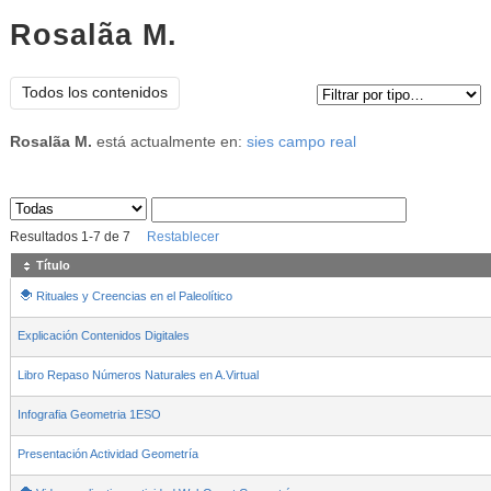
Rosalã­a M.
Tipo de contenido:
Todos los contenidos
Rosalã­a M.
está actualmente en:
sies campo real
Sus archivos
:
Resultados
1
-
7
de
7
Restablecer
Título
Rituales y Creencias en el Paleolítico
Explicación Contenidos Digitales
Libro Repaso Números Naturales en A.Virtual
Infografia Geometria 1ESO
Presentación Actividad Geometría