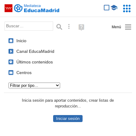
Mediateca de EducaMadrid
Saltar navegación
Servic
Educa
Palabra o frase:
Búsqueda avanzada
Ayuda
(en
ventana
Inicio
nueva)
Canal EducaMadrid
Últimos contenidos
Centros
Tipo de contenido:
Inicia sesión para aportar contenidos, crear listas de
reproducción...
Iniciar sesión