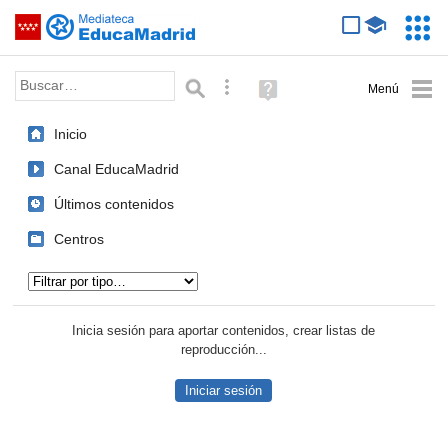
Mediateca de EducaMadrid
Saltar navegación
Servic
Educa
Palabra o frase:
Búsqueda avanzada
Ayuda
(en
ventana
Inicio
nueva)
Canal EducaMadrid
Últimos contenidos
Centros
Tipo de contenido:
Inicia sesión para aportar contenidos, crear listas de
reproducción...
Iniciar sesión