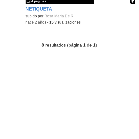
4 páginas
NETIQUETA
Contenido educativo.
subido por
Rosa Maria De R.
-
hace 2 años
-
15
visualizaciones
8
resultados (página
1
de
1
)