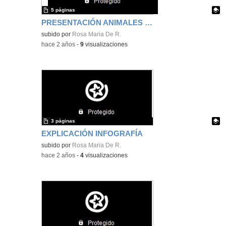
5 páginas
PRESENTACIÓN ANIMALES MARINOS
Contenido educativo.
subido por
Rosa Maria De R.
-
hace 2 años
-
9
visualizaciones
3 páginas
EXPLICACIÓN INFOGRAFÍA
Contenido educativo.
subido por
Rosa Maria De R.
-
hace 2 años
-
4
visualizaciones