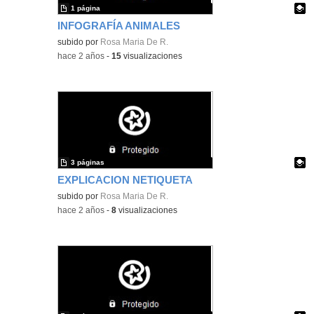
1 página
INFOGRAFÍA ANIMALES
Contenido educativo.
subido por
Rosa Maria De R.
-
hace 2 años
-
15
visualizaciones
3 páginas
EXPLICACION NETIQUETA
Contenido educativo.
subido por
Rosa Maria De R.
-
hace 2 años
-
8
visualizaciones