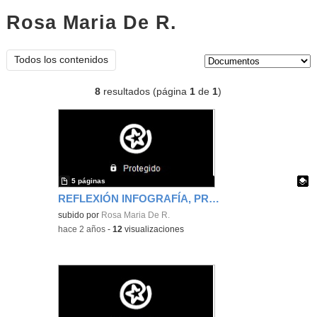
Rosa Maria De R.
documentos
Tipo de contenido:
Todos los contenidos
8
resultados (página
1
de
1
)
5 páginas
REFLEXIÓN INFOGRAFÍA, PRESENTACIÓN Y EXELEARNING
Contenido educativo.
subido por
Rosa Maria De R.
-
hace 2 años
-
12
visualizaciones