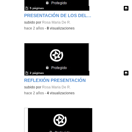
5 páginas
PRESENTACIÓN DE LOS DELFINES
Contenido educativo.
subido por
Rosa Maria De R.
-
hace 2 años
-
8
visualizaciones
2 páginas
REFLEXIÓN PRESENTACIÓN
Contenido educativo.
subido por
Rosa Maria De R.
-
hace 2 años
-
4
visualizaciones