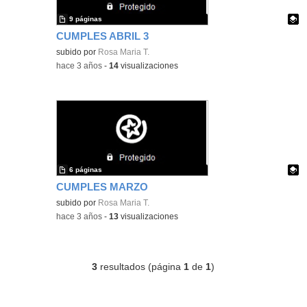
9 páginas
CUMPLES ABRIL 3
Contenido educativo.
subido por
Rosa Maria T.
-
hace 3 años
-
14
visualizaciones
6 páginas
CUMPLES MARZO
Contenido educativo.
subido por
Rosa Maria T.
-
hace 3 años
-
13
visualizaciones
3
resultados (página
1
de
1
)