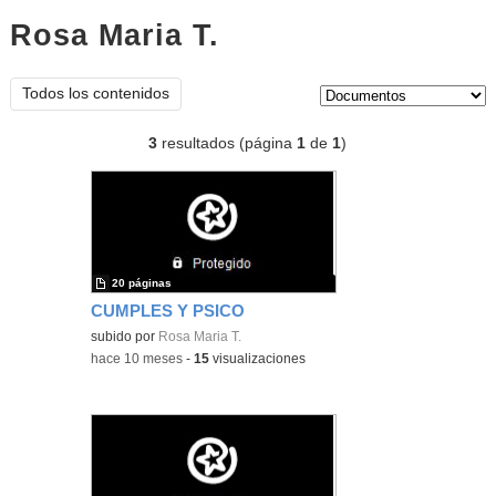
Rosa Maria T.
documentos
Tipo de contenido:
Todos los contenidos
3
resultados (página
1
de
1
)
20 páginas
CUMPLES Y PSICO
subido por
Rosa Maria T.
-
hace 10 meses
-
15
visualizaciones