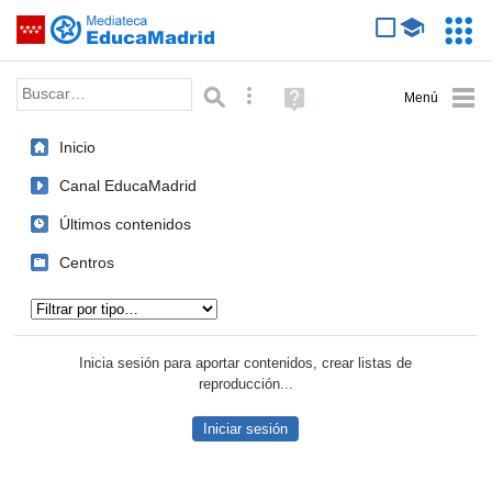
Mediateca de EducaMadrid
Saltar navegación
Servic
Educa
Palabra o frase:
Búsqueda avanzada
Ayuda
(en
ventana
Inicio
nueva)
Canal EducaMadrid
Últimos contenidos
Centros
Tipo de contenido:
Inicia sesión para aportar contenidos, crear listas de
reproducción...
Iniciar sesión