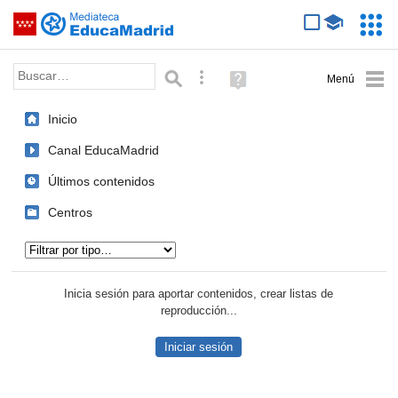
Mediateca de EducaMadrid
Saltar navegación
Servic
Educa
Palabra o frase:
Búsqueda avanzada
Ayuda
(en
ventana
Inicio
nueva)
Canal EducaMadrid
Últimos contenidos
Centros
Tipo de contenido:
Inicia sesión para aportar contenidos, crear listas de
reproducción...
Iniciar sesión