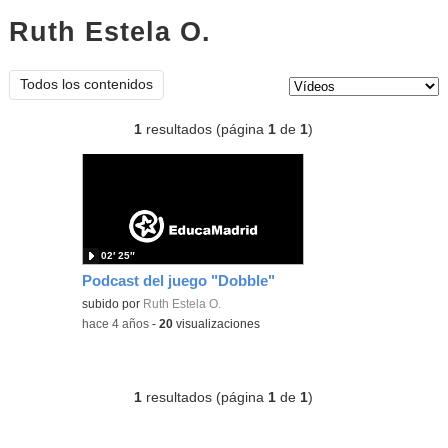
Ruth Estela O.
vídeos
Tipo de contenido:
Todos los contenidos
1
resultados (página
1
de
1
)
02′ 25″
Podcast del juego "Dobble"
subido por
Ruth Estela O.
-
hace 4 años
-
20
visualizaciones
1
resultados (página
1
de
1
)