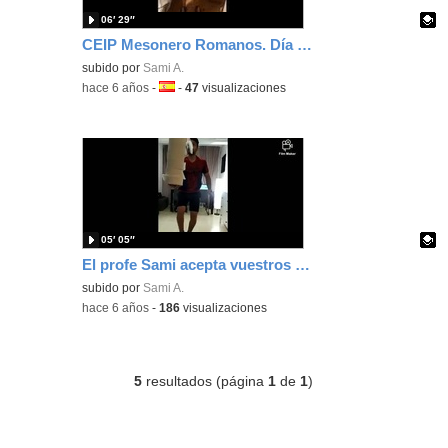
06′ 29″
CEIP Mesonero Romanos. Día de la EF en casa.
Contenido educativo.
subido por
Sami A.
-
hace 6 años
-
Idioma:
-
47
visualizaciones
05′ 05″
El profe Sami acepta vuestros retos
Contenido educativo.
subido por
Sami A.
-
hace 6 años
-
186
visualizaciones
5
resultados (página
1
de
1
)