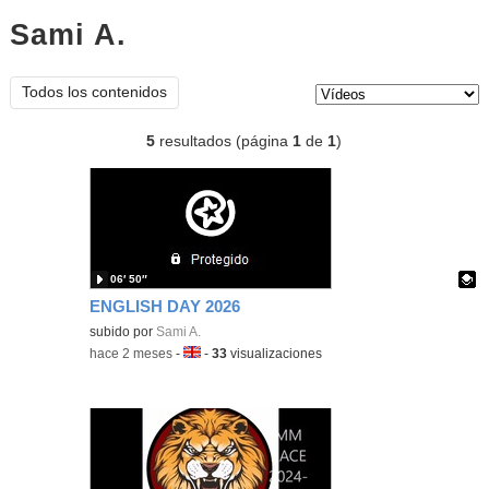
Sami A.
vídeos
Tipo de contenido:
Todos los contenidos
5
resultados (página
1
de
1
)
06′ 50″
ENGLISH DAY 2026
Contenido educativo.
subido por
Sami A.
-
hace 2 meses
-
Idioma:
-
33
visualizaciones