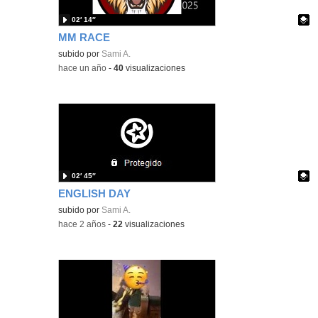
02′ 14″
MM RACE
Contenido educativo.
subido por
Sami A.
-
hace un año
-
40
visualizaciones
02′ 45″
ENGLISH DAY
Contenido educativo.
subido por
Sami A.
-
hace 2 años
-
22
visualizaciones