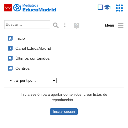
Mediateca de EducaMadrid
Saltar navegación
Servic
Educa
Palabra o frase:
Búsqueda avanzada
Ayuda
(en
ventana
Inicio
nueva)
Canal EducaMadrid
Últimos contenidos
Centros
Tipo de contenido:
Inicia sesión para aportar contenidos, crear listas de
reproducción...
Iniciar sesión