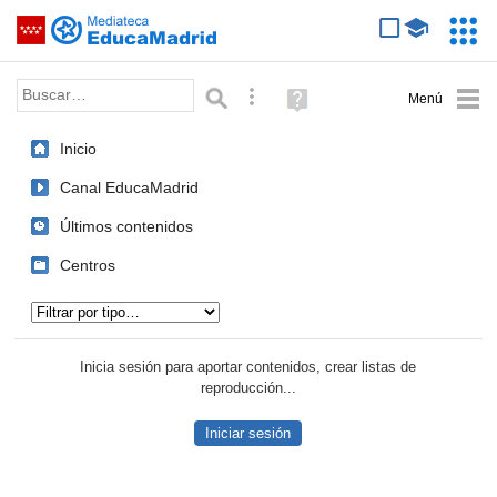
Mediateca de EducaMadrid
Saltar navegación
Servic
Educa
Palabra o frase:
Búsqueda avanzada
Ayuda
(en
ventana
Inicio
nueva)
Canal EducaMadrid
Últimos contenidos
Centros
Tipo de contenido:
Inicia sesión para aportar contenidos, crear listas de
reproducción...
Iniciar sesión