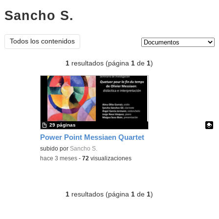
Sancho S.
documentos
Tipo de contenido:
Todos los contenidos
1
resultados (página
1
de
1
)
29 páginas
Power Point Messiaen Quartet
Contenido educativo.
subido por
Sancho S.
-
hace 3 meses
-
72
visualizaciones
1
resultados (página
1
de
1
)