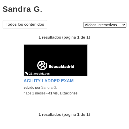
Sandra G.
vídeos interactivos
Tipo de contenido:
Todos los contenidos
1
resultados (página
1
de
1
)
21 actividades
AGILITY LADDER EXAM
subido por
Sandra G.
-
hace 2 meses
-
41
visualizaciones
1
resultados (página
1
de
1
)