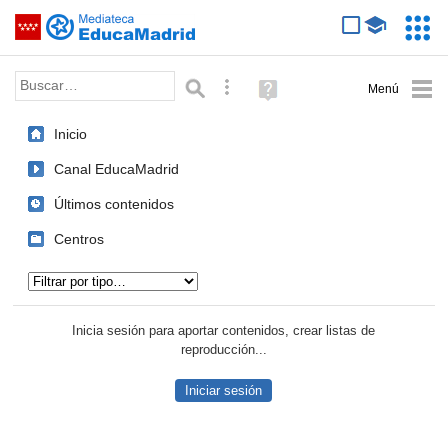
Mediateca de EducaMadrid
Saltar navegación
Servic
Educa
Palabra o frase:
Búsqueda avanzada
Ayuda
(en
ventana
Inicio
nueva)
Canal EducaMadrid
Últimos contenidos
Centros
Tipo de contenido:
Inicia sesión para aportar contenidos, crear listas de
reproducción...
Iniciar sesión