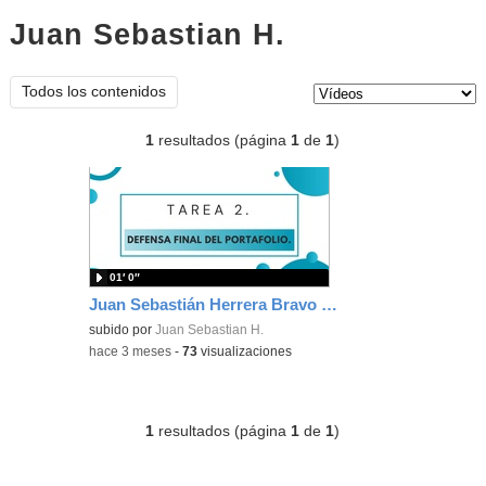
Juan Sebastian H.
vídeos
Tipo de contenido:
Todos los contenidos
1
resultados (página
1
de
1
)
01′ 0″
Juan Sebastián Herrera Bravo CID 12 Defensa de portafolio digital
subido por
Juan Sebastian H.
-
hace 3 meses
-
73
visualizaciones
1
resultados (página
1
de
1
)