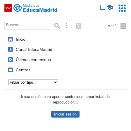
Mediateca de EducaMadrid
Saltar navegación
Servic
Educa
Palabra o frase:
Búsqueda avanzada
Ayuda
(en
ventana
Inicio
nueva)
Canal EducaMadrid
Últimos contenidos
Centros
Tipo de contenido:
Inicia sesión para aportar contenidos, crear listas de
reproducción...
Iniciar sesión