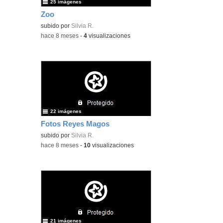
25 imágenes
Zoo
subido por
Silvia R.
-
hace 8 meses
-
4
visualizaciones
22 imágenes
Fotos Reyes Magos
subido por
Silvia R.
-
hace 8 meses
-
10
visualizaciones
21 imágenes