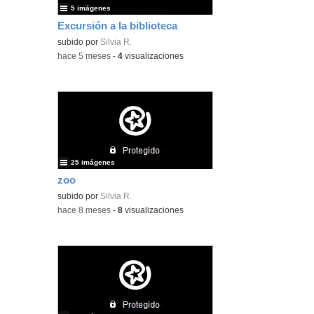
5 imágenes
Excursión a la biblioteca
subido por
Silvia R.
-
hace 5 meses
-
4
visualizaciones
25 imágenes
zoo
subido por
Silvia R.
-
hace 8 meses
-
8
visualizaciones