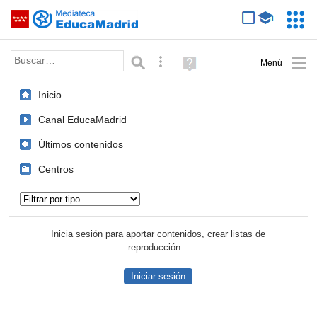
Mediateca de EducaMadrid
Saltar navegación
Servic
Educa
Palabra o frase:
Búsqueda avanzada
Ayuda
(en
ventana
Inicio
nueva)
Canal EducaMadrid
Últimos contenidos
Centros
Tipo de contenido:
Inicia sesión para aportar contenidos, crear listas de
reproducción...
Iniciar sesión