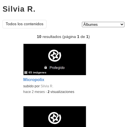
Silvia R.
Álbumes
Tipo de contenido:
Todos los contenidos
10
resultados (página
1
de
1
)
65 imágenes
Micropolix
subido por
Silvia R.
-
hace 2 meses
-
2
visualizaciones