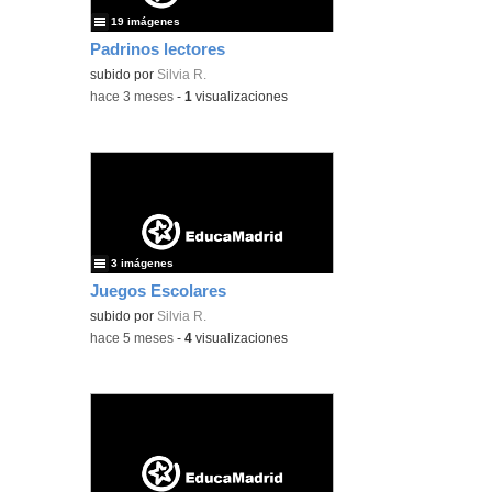
19 imágenes
Padrinos lectores
subido por
Silvia R.
-
hace 3 meses
-
1
visualizaciones
3 imágenes
Juegos Escolares
subido por
Silvia R.
-
hace 5 meses
-
4
visualizaciones