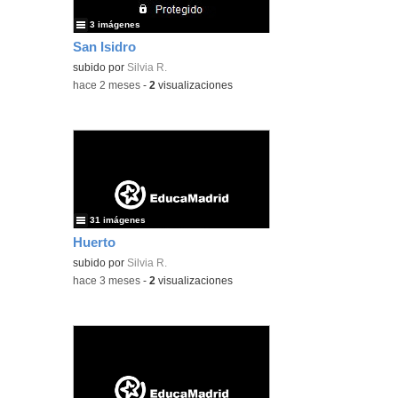
3 imágenes
San Isidro
subido por
Silvia R.
-
hace 2 meses
-
2
visualizaciones
31 imágenes
Huerto
subido por
Silvia R.
-
hace 3 meses
-
2
visualizaciones