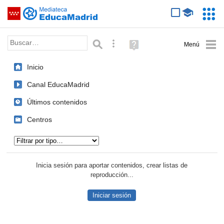
Mediateca de EducaMadrid
Saltar navegación
Servic
Educa
Palabra o frase:
Búsqueda avanzada
Ayuda
(en
ventana
Inicio
nueva)
Canal EducaMadrid
Últimos contenidos
Centros
Tipo de contenido:
Inicia sesión para aportar contenidos, crear listas de
reproducción...
Iniciar sesión