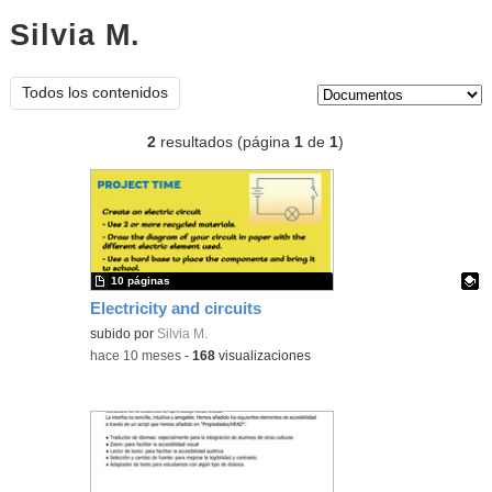
Silvia M.
documentos
Tipo de contenido:
Todos los contenidos
2
resultados (página
1
de
1
)
10 páginas
Electricity and circuits
Contenido educativo.
subido por
Silvia M.
-
hace 10 meses
-
168
visualizaciones