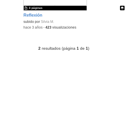
3 páginas
Reflexión
Contenido educativo.
subido por
Silvia M.
-
hace 3 años
-
423
visualizaciones
2
resultados (página
1
de
1
)