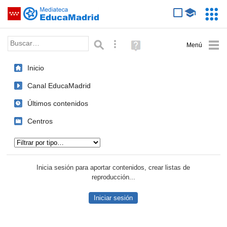
Mediateca de EducaMadrid
Saltar navegación
Servic
Educa
Palabra o frase:
Búsqueda avanzada
Ayuda
(en
ventana
Inicio
nueva)
Canal EducaMadrid
Últimos contenidos
Centros
Tipo de contenido:
Inicia sesión para aportar contenidos, crear listas de
reproducción...
Iniciar sesión