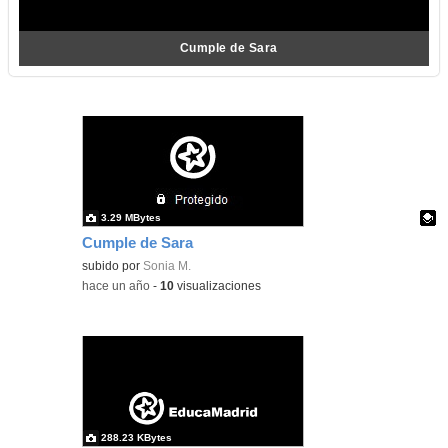
Cumple de Sara
3.29 MBytes
Cumple de Sara
Contenido educativo.
subido por
Sonia M.
-
hace un año
-
10
visualizaciones
288.23 KBytes