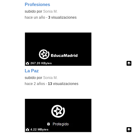
Profesiones
subido por
Sonia M.
-
hace un año
-
3
visualizaciones
267.20 KBytes
La Paz
Contenido educativo.
subido por
Sonia M.
-
hace 2 años
-
13
visualizaciones
4.22 MBytes