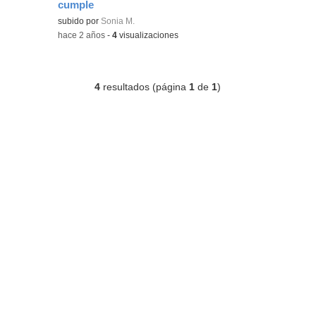
cumple
Contenido educativo.
subido por
Sonia M.
-
hace 2 años
-
4
visualizaciones
4
resultados (página
1
de
1
)