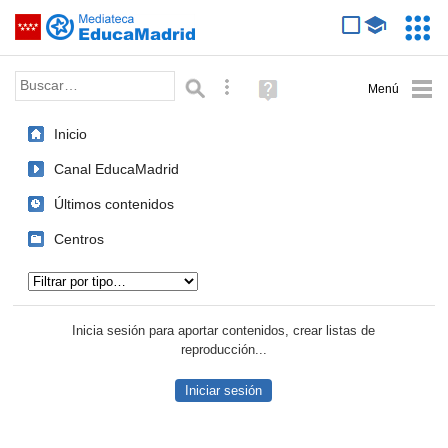
Mediateca de EducaMadrid
Saltar navegación
Servic
Educa
Palabra o frase:
Búsqueda avanzada
Ayuda
(en
ventana
Inicio
nueva)
Canal EducaMadrid
Últimos contenidos
Centros
Tipo de contenido:
Inicia sesión para aportar contenidos, crear listas de
reproducción...
Iniciar sesión