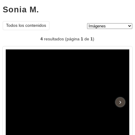
Sonia M.
imágenes
Tipo de contenido:
Todos los contenidos
4
resultados (página
1
de
1
)
›