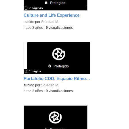
7 páginas
Culture and Life Experience
subido por
Soledad M.
-
hace 3 años
-
9
visualizaciones
1 página
Portafolio CDD. Espacio Ritmos de Aprendizaje.
subido por
Soledad M.
-
hace 3 años
-
9
visualizaciones