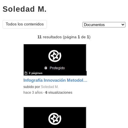
Soledad M.
documentos
Tipo de contenido:
Todos los contenidos
11
resultados (página
1
de
1
)
2 páginas
Infografía Innovación Metodológica
subido por
Soledad M.
-
hace 3 años
-
6
visualizaciones