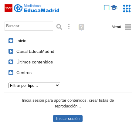
Mediateca de EducaMadrid
Saltar navegación
Servic
Educa
Palabra o frase:
Búsqueda avanzada
Ayuda
(en
ventana
Inicio
nueva)
Canal EducaMadrid
Últimos contenidos
Centros
Tipo de contenido:
Inicia sesión para aportar contenidos, crear listas de
reproducción...
Iniciar sesión