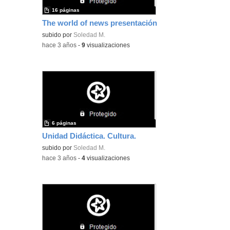
16 páginas
The world of news presentación
subido por
Soledad M.
-
hace 3 años
-
9
visualizaciones
6 páginas
Unidad Didáctica. Cultura.
subido por
Soledad M.
-
hace 3 años
-
4
visualizaciones