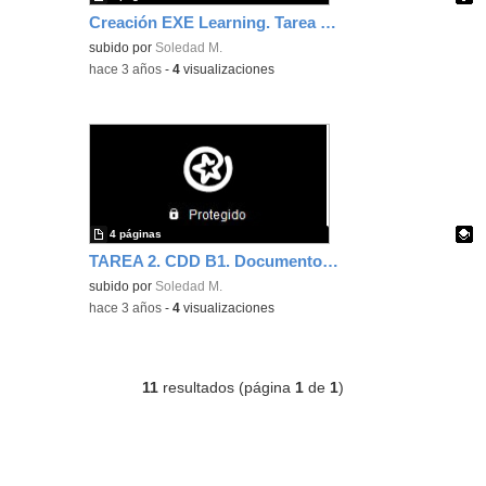
Creación EXE Learning. Tarea 3. Soledad Moreno
Contenido educativo.
subido por
Soledad M.
-
hace 3 años
-
4
visualizaciones
4 páginas
TAREA 2. CDD B1. Documento con enlaces a la presentación e infografía CANVA.
Contenido educativo.
subido por
Soledad M.
-
hace 3 años
-
4
visualizaciones
11
resultados (página
1
de
1
)