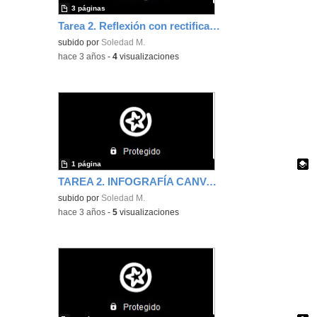
3 páginas
Tarea 2. Reflexión con rectificación de tareas enlazadas a la mediateca.
subido por
Soledad M.
-
hace 3 años
-
4
visualizaciones
1 página
TAREA 2. INFOGRAFÍA CANVA. Soledad Moreno
Contenido educativo.
subido por
Soledad M.
-
hace 3 años
-
5
visualizaciones