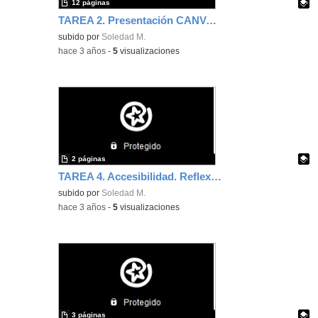
12 páginas
TAREA 2. Presentación CANVA. Soledad Moreno
Contenido educativo.
subido por
Soledad M.
-
hace 3 años
-
5
visualizaciones
2 páginas
TAREA 4. Accesibilidad. Reflexión Uso de subtítulos. Soledad Moreno.
Contenido educativo.
subido por
Soledad M.
-
hace 3 años
-
5
visualizaciones
3 páginas