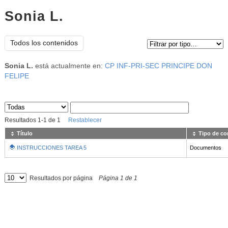
Sonia L.
Tipo de contenido:
Todos los contenidos
Sonia L.
está actualmente en:
CP INF-PRI-SEC PRINCIPE DON
FELIPE
Sus archivos
:
Resultados
1
-
1
de
1
Restablecer
Título
Tipo de co
INSTRUCCIONES TAREA 5
Documentos
Resultados por página
Página
1
de
1