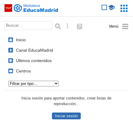
Mediateca de EducaMadrid
Saltar navegación
Servic
Educa
Palabra o frase:
Búsqueda avanzada
Ayuda
(en
ventana
Inicio
nueva)
Canal EducaMadrid
Últimos contenidos
Centros
Tipo de contenido:
Inicia sesión para aportar contenidos, crear listas de
reproducción...
Iniciar sesión