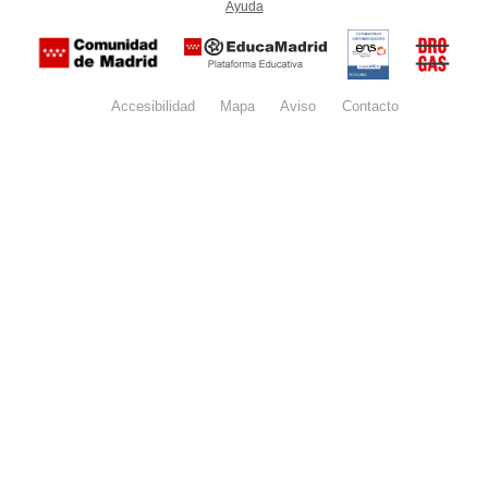
Ayuda
(en ventana nueva)
Certificación
Buzón
de
anónim
conformidad
del Pla
con el
Regiona
Esquema
contra l
Nacional de
Accesibilidad
Mapa
web
Aviso
legal
Contacto
Drogas 
Seguridad
la
(categoría
Comunid
MEDIA). El
de Madr
documento
se abrirá en
ventana
nueva.