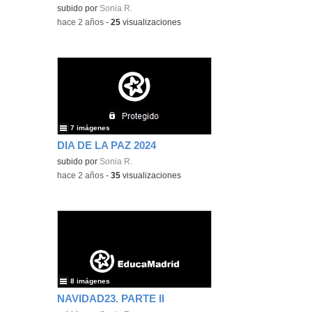
subido por
Sonia R.
-
hace 2 años
-
25
visualizaciones
7 imágenes
DIA DE LA PAZ 2024
subido por
Sonia R.
-
hace 2 años
-
35
visualizaciones
8 imágenes
NAVIDAD23. PARTE II