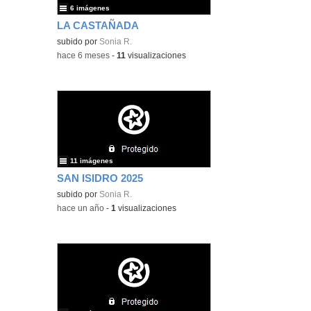
6 imágenes
LA CASTAÑADA
subido por
Sonia R.
-
hace 6 meses
-
11
visualizaciones
11 imágenes
SAN ISIDRO 2025
subido por
Sonia R.
-
hace un año
-
1
visualizaciones