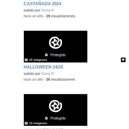
CASTAÑADA 2024
subido por
Sonia R.
-
hace un año
-
19
visualizaciones
10 imágenes
HALLOWEEN 24/25
Contenido educativo.
subido por
Sonia R.
-
hace un año
-
20
visualizaciones
10 imágenes