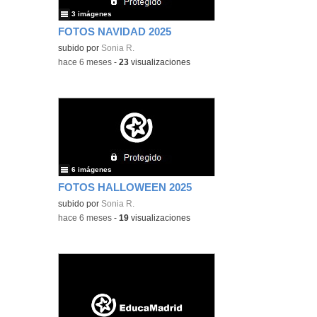
3 imágenes
FOTOS NAVIDAD 2025
subido por
Sonia R.
-
hace 6 meses
-
23
visualizaciones
6 imágenes
FOTOS HALLOWEEN 2025
subido por
Sonia R.
-
hace 6 meses
-
19
visualizaciones