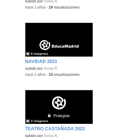
subido por
Sonia R.
-
hace 2 años
-
19
visualizaciones
8 imágenes
NAVIDAD 2023
subido por
Sonia R.
-
hace 2 años
-
33
visualizaciones
2 imágenes
TEATRO CASTAÑADA 2023
subido por
Sonia R.