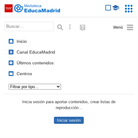
Mediateca de EducaMadrid
Saltar navegación
Servic
Educa
Palabra o frase:
Búsqueda avanzada
Ayuda
(en
ventana
Inicio
nueva)
Canal EducaMadrid
Últimos contenidos
Centros
Tipo de contenido:
Inicia sesión para aportar contenidos, crear listas de
reproducción...
Iniciar sesión