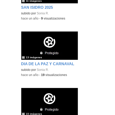
11 imágenes
SAN ISIDRO 2025
subido por
Sonia R.
-
hace un año
-
9
visualizaciones
13 imágenes
DIA DE LA PAZ Y CARNAVAL
subido por
Sonia R.
-
hace un año
-
19
visualizaciones
15 imágenes