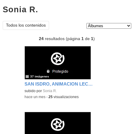
Sonia R.
Álbumes
Tipo de contenido:
Todos los contenidos
24
resultados (página
1
de
1
)
37 imágenes
SAN ISDRO, ANIMACION LECTURA Y PLANETARIO
subido por
Sonia R.
-
hace un mes
-
25
visualizaciones