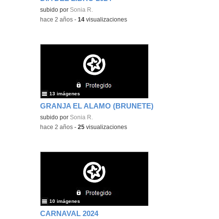
subido por
Sonia R.
-
hace 2 años
-
14
visualizaciones
13 imágenes
GRANJA EL ALAMO (BRUNETE)
subido por
Sonia R.
-
hace 2 años
-
25
visualizaciones
10 imágenes
CARNAVAL 2024