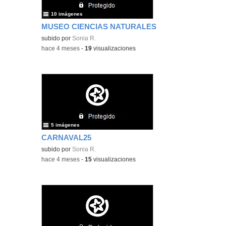
10 imágenes
MUSEO CIENCIAS NATURALES
subido por
Sonia R.
-
hace 4 meses
-
19
visualizaciones
5 imágenes
CARNAVAL25
subido por
Sonia R.
-
hace 4 meses
-
15
visualizaciones