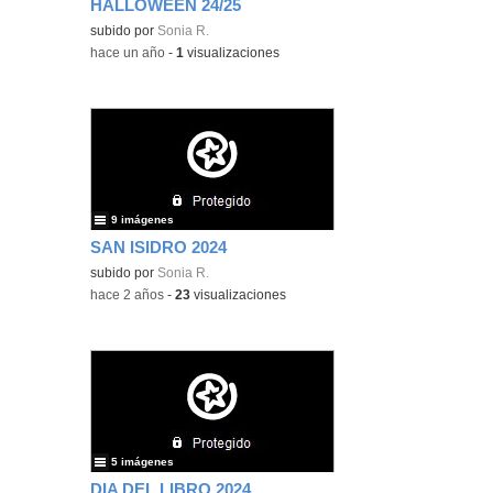
HALLOWEEN 24/25
subido por
Sonia R.
-
hace un año
-
1
visualizaciones
9 imágenes
SAN ISIDRO 2024
subido por
Sonia R.
-
hace 2 años
-
23
visualizaciones
5 imágenes
DIA DEL LIBRO 2024