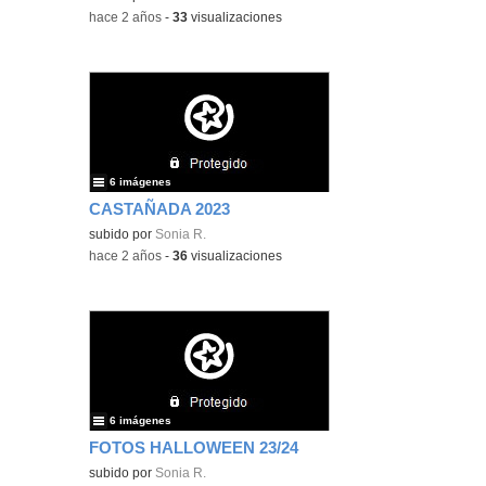
-
hace 2 años
-
33
visualizaciones
6 imágenes
CASTAÑADA 2023
subido por
Sonia R.
-
hace 2 años
-
36
visualizaciones
6 imágenes
FOTOS HALLOWEEN 23/24
subido por
Sonia R.