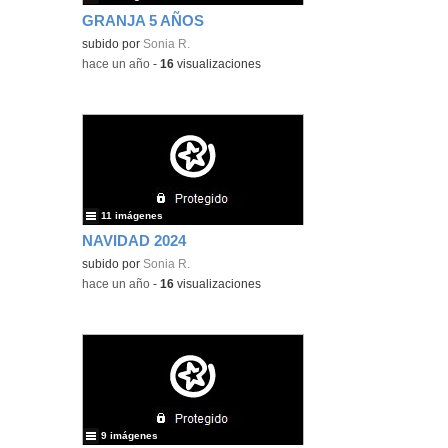
GRANJA 5 AÑOS
subido por
Sonia R.
-
hace un año
-
16
visualizaciones
11 imágenes
NAVIDAD 2024
subido por
Sonia R.
-
hace un año
-
16
visualizaciones
9 imágenes