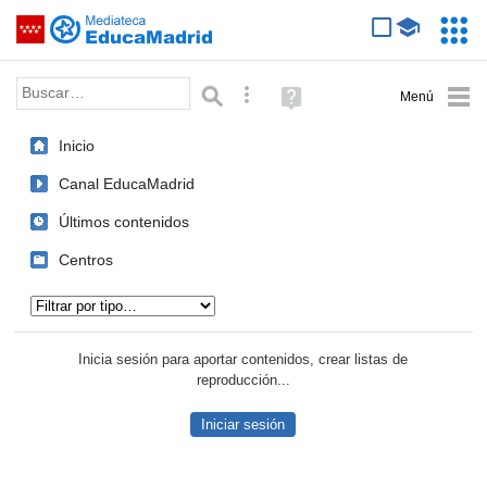
Mediateca de EducaMadrid
Saltar navegación
Servic
Educa
Palabra o frase:
Búsqueda avanzada
Ayuda
(en
ventana
Inicio
nueva)
Canal EducaMadrid
Últimos contenidos
Centros
Tipo de contenido:
Inicia sesión para aportar contenidos, crear listas de
reproducción...
Iniciar sesión