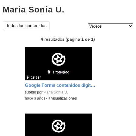
Maria Sonia U.
vídeos
Tipo de contenido:
Todos los contenidos
4
resultados (página
1
de
1
)
02′ 58″
Google Forms contenidos digitales María Sonia Ures Souto
subido por
Maria Sonia U.
-
hace 3 años
-
7
visualizaciones