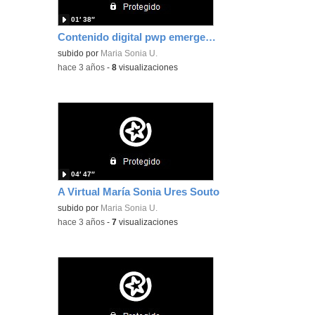
01′ 38″
Contenido digital pwp emergencias en el AV María Sonia Ures Souto
subido por
Maria Sonia U.
-
hace 3 años
-
8
visualizaciones
04′ 47″
A Virtual María Sonia Ures Souto
subido por
Maria Sonia U.
-
hace 3 años
-
7
visualizaciones