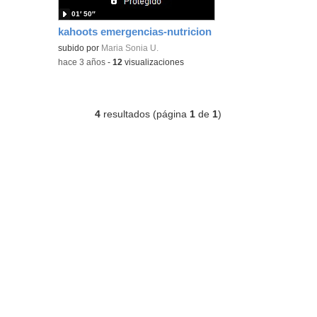
01′ 50″
kahoots emergencias-nutricion
subido por
Maria Sonia U.
-
hace 3 años
-
12
visualizaciones
4
resultados (página
1
de
1
)