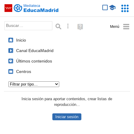
Mediateca de EducaMadrid
Saltar navegación
Servic
Educa
Palabra o frase:
Búsqueda avanzada
Ayuda
(en
ventana
Inicio
nueva)
Canal EducaMadrid
Últimos contenidos
Centros
Tipo de contenido:
Inicia sesión para aportar contenidos, crear listas de
reproducción...
Iniciar sesión