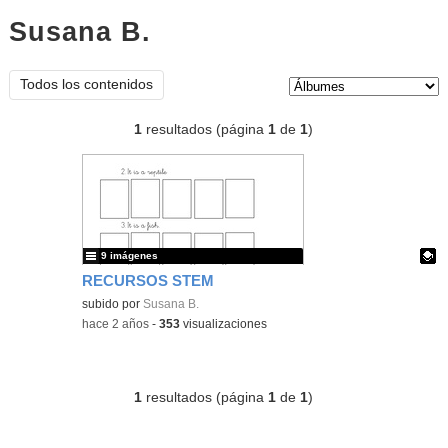
Susana B.
Álbumes
Tipo de contenido:
Todos los contenidos
1
resultados (página
1
de
1
)
9 imágenes
RECURSOS STEM
Contenido educativo.
subido por
Susana B.
-
hace 2 años
-
353
visualizaciones
1
resultados (página
1
de
1
)